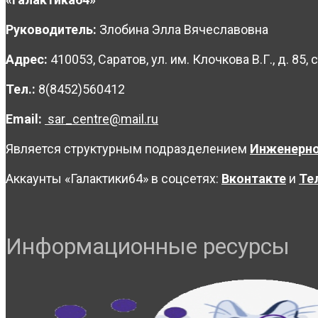
Руководитель:
Злобина Элла Вячеславовна
Адрес:
410053, Саратов, ул. им. Клочкова В.Г., д. 85, с
Тел.:
8(8452)560412
Email:
sar_centre@mail.ru
Является структурным подразделением
Инженерно
Аккаунты «Галактики64» в соцсетях:
Вконтакте
и
Те
Информационные ресурсы