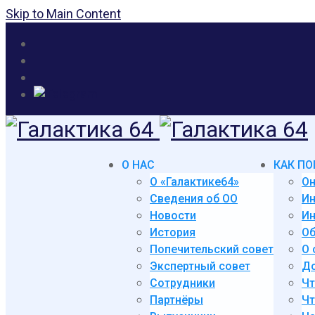
Skip to Main Content
О НАС
КАК ПО
О «Галактике64»
Он
Сведения об ОО
И
Новости
Ин
История
Об
Попечительский совет
О 
Экспертный совет
До
Сотрудники
Чт
Партнёры
Чт