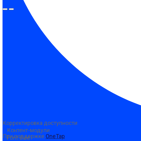
Предыдущий слайд
Следующий слайд
Корректировка доступности
Контент-модули
При поддержке
OneTap
Font Size