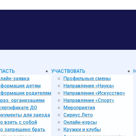
ПАСТЬ
УЧАСТВОВАТЬ
лайн-заявка
Профильные смены
нформация детям
Направление «Наука»
формация родителям
Направление «Искусство»
раз. организациям
Направление «Спорт»
сертификате ДО
Мероприятия
кументы для заезда
Сириус.Лето
о взять с собой
Онлайн-курсы
о запрещено брать
Кружки и клубы