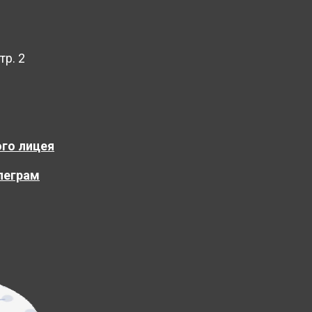
тр. 2
го лицея
леграм