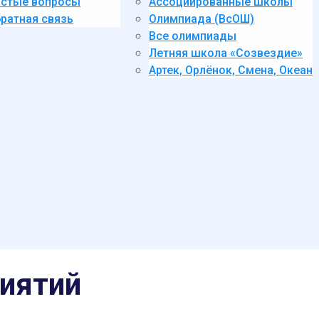
стые вопросы
Ассоциированные школы
ратная связь
Олимпиада (ВсОШ)
Все олимпиады
Летняя школа «Созвездие»
Артек, Орлёнок, Смена, Океан
иятий