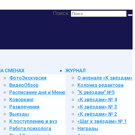
Поиск:
НА СМЕНАХ
ЖУРНАЛ
ФотоЭкскурсия
О журнале «К звёздам»
ВидеоОбзор
Колонка редактора
Расписание дня и Меню
“К звёздам” №5
Коворкинг
«К звёздам» № 4
Развлечения
«К звёздам» № 3
Выезды
«К звёздам» № 2
К поступлению в вуз
«Шаг к звёздам» № 1
Работа психолога
Награды