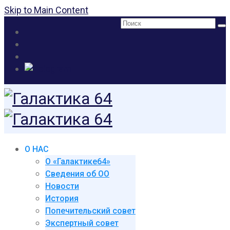
Skip to Main Content
Поиск:
О НАС
О «Галактике64»
Сведения об ОО
Новости
История
Попечительский совет
Экспертный совет