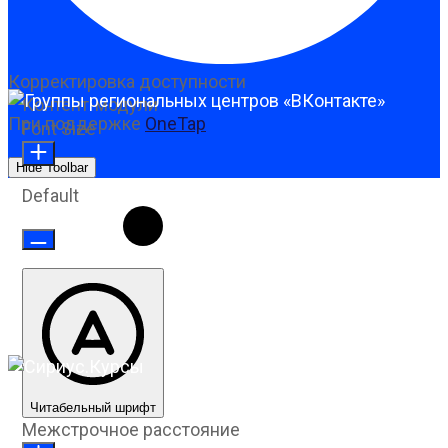
Корректировка доступности
Контент-модули
При поддержке
OneTap
Font Size
Hide Toolbar
Default
Читабельный шрифт
Межстрочное расстояние