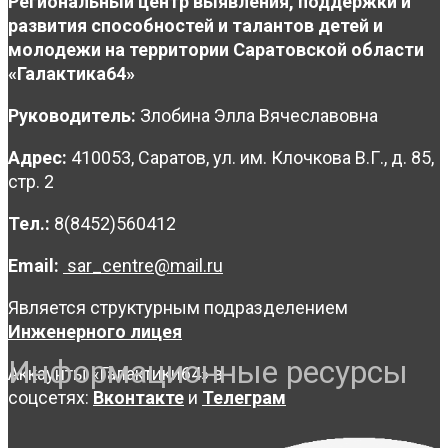
Региональный центр выявления, поддержки и
развития способностей и талантов детей и
молодежи на территории Саратовской области
«Галактика64»
Руководитель:
Злобина Элла Вячеславовна
Адрес:
410053, Саратов, ул. им. Клочкова В.Г., д. 85,
стр. 2
Тел.:
8(8452)560412
Email:
sar_centre@mail.ru
Является структурным подразделением
Инженерного лицея
Информационные ресурсы
Аккаунты «Галактики64» в
соцсетях:
Вконтакте
и
Телеграм