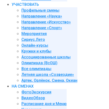
УЧАСТВОВАТЬ
Профильные смены
Направление «Наука»
Направление «Искусство»
Направление «Спорт»
Мероприятия
Сириус.Лето
Онлайн-курсы
Кружки и клубы
Ассоциированные школы
Олимпиада (ВсОШ)
Все олимпиады
Летняя школа «Созвездие»
Артек, Орлёнок, Смена, Океан
НА СМЕНАХ
ФотоЭкскурсия
ВидеоОбзор
Расписание дня и Меню