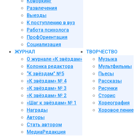
Коворкинг
Развлечения
Выезды
К поступлению в вуз
Работа психолога
ПрофОриентация
Социализация
ЖУРНАЛ
ТВОРЧЕСТВО
О журнале «К звёздам»
Музыка
Колонка редактора
Мультфильмы
“К звёздам” №5
Пьесы
«К звёздам» № 4
Рассказы
«К звёздам» № 3
Рисунки
«К звёздам» № 2
Сторис
«Шаг к звёздам» № 1
Хореография
Награды
Хоровое пение
Авторы
Стать автором
МедиаРедакция