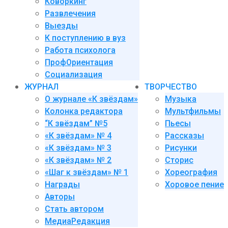
Коворкинг
Развлечения
Выезды
К поступлению в вуз
Работа психолога
ПрофОриентация
Социализация
ЖУРНАЛ
ТВОРЧЕСТВО
О журнале «К звёздам»
Музыка
Колонка редактора
Мультфильмы
“К звёздам” №5
Пьесы
«К звёздам» № 4
Рассказы
«К звёздам» № 3
Рисунки
«К звёздам» № 2
Сторис
«Шаг к звёздам» № 1
Хореография
Награды
Хоровое пение
Авторы
Стать автором
МедиаРедакция