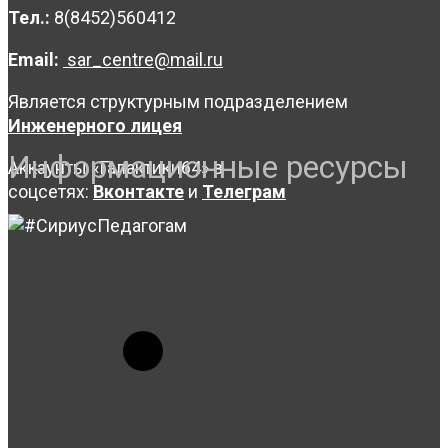
Тел.:
8(8452)560412
Email:
sar_centre@mail.ru
Является структурным подразделением
Инженерного лицея
Информационные ресурсы
Аккаунты «Галактики64» в
соцсетях:
Вконтакте
и
Телеграм