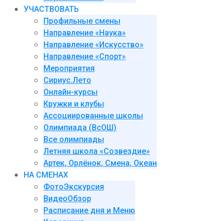
УЧАСТВОВАТЬ
Профильные смены
Направление «Наука»
Направление «Искусство»
Направление «Спорт»
Мероприятия
Сириус.Лето
Онлайн-курсы
Кружки и клубы
Ассоциированные школы
Олимпиада (ВсОШ)
Все олимпиады
Летняя школа «Созвездие»
Артек, Орлёнок, Смена, Океан
НА СМЕНАХ
ФотоЭкскурсия
ВидеоОбзор
Расписание дня и Меню