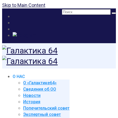
Skip to Main Content
Поиск:
О НАС
О «Галактике64»
Сведения об ОО
Новости
История
Попечительский совет
Экспертный совет