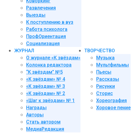
Коворкинг
Развлечения
Выезды
К поступлению в вуз
Работа психолога
ПрофОриентация
Социализация
ЖУРНАЛ
ТВОРЧЕСТВО
О журнале «К звёздам»
Музыка
Колонка редактора
Мультфильмы
“К звёздам” №5
Пьесы
«К звёздам» № 4
Рассказы
«К звёздам» № 3
Рисунки
«К звёздам» № 2
Сторис
«Шаг к звёздам» № 1
Хореография
Награды
Хоровое пение
Авторы
Стать автором
МедиаРедакция