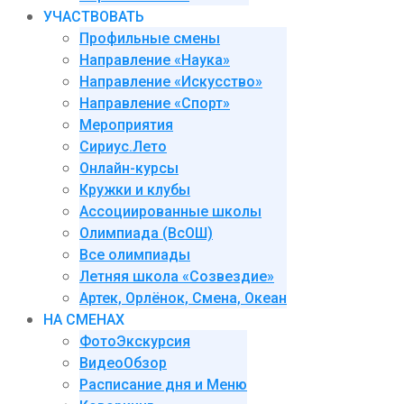
УЧАСТВОВАТЬ
Профильные смены
Направление «Наука»
Направление «Искусство»
Направление «Спорт»
Мероприятия
Сириус.Лето
Онлайн-курсы
Кружки и клубы
Ассоциированные школы
Олимпиада (ВсОШ)
Все олимпиады
Летняя школа «Созвездие»
Артек, Орлёнок, Смена, Океан
НА СМЕНАХ
ФотоЭкскурсия
ВидеоОбзор
Расписание дня и Меню