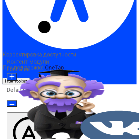
Корректировка доступности
Контент-модули
При поддержке
OneTap
Font Size
Hide Toolbar
Default