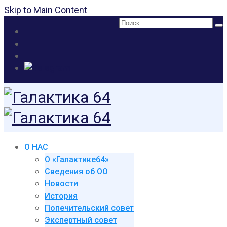
Skip to Main Content
Поиск:
О НАС
О «Галактике64»
Сведения об ОО
Новости
История
Попечительский совет
Экспертный совет