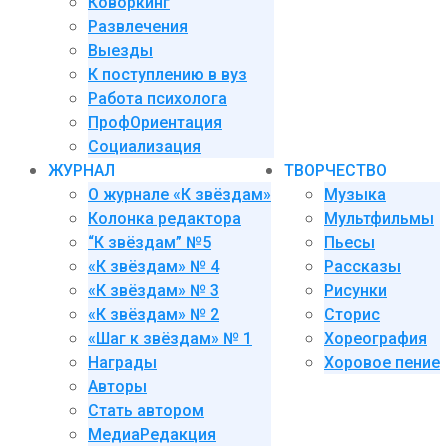
Коворкинг
Развлечения
Выезды
К поступлению в вуз
Работа психолога
ПрофОриентация
Социализация
ЖУРНАЛ
ТВОРЧЕСТВО
О журнале «К звёздам»
Музыка
Колонка редактора
Мультфильмы
“К звёздам” №5
Пьесы
«К звёздам» № 4
Рассказы
«К звёздам» № 3
Рисунки
«К звёздам» № 2
Сторис
«Шаг к звёздам» № 1
Хореография
Награды
Хоровое пение
Авторы
Стать автором
МедиаРедакция