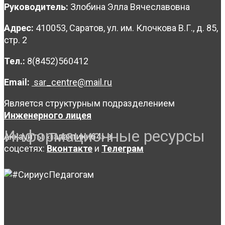
Руководитель:
Злобина Элла Вячеславовна
Адрес:
410053, Саратов, ул. им. Клочкова В.Г., д. 85,
стр. 2
Тел.:
8(8452)560412
Email:
sar_centre@mail.ru
Является структурным подразделением
Инженерного лицея
Информационные ресурсы
Аккаунты «Галактики64» в
соцсетях:
Вконтакте
и
Телеграм