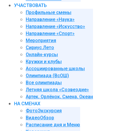
УЧАСТВОВАТЬ
Профильные смены
Направление «Наука»
Направление «Искусство»
Направление «Спорт»
Мероприятия
Сириус.Лето
Онлайн-курсы
Кружки и клубы
Ассоциированные школы
Олимпиада (ВсОШ)
Все олимпиады
Летняя школа «Созвездие»
Артек, Орлёнок, Смена, Океан
НА СМЕНАХ
ФотоЭкскурсия
ВидеоОбзор
Расписание дня и Меню