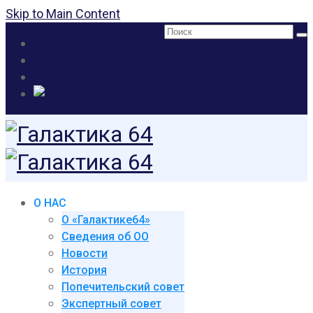
Skip to Main Content
Поиск:
О НАС
О «Галактике64»
Сведения об ОО
Новости
История
Попечительский совет
Экспертный совет