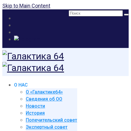
Skip to Main Content
Поиск:
О НАС
О «Галактике64»
Сведения об ОО
Новости
История
Попечительский совет
Экспертный совет