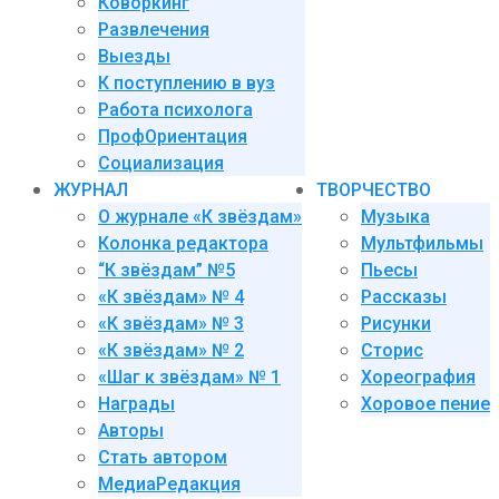
Коворкинг
Развлечения
Выезды
К поступлению в вуз
Работа психолога
ПрофОриентация
Социализация
ЖУРНАЛ
ТВОРЧЕСТВО
О журнале «К звёздам»
Музыка
Колонка редактора
Мультфильмы
“К звёздам” №5
Пьесы
«К звёздам» № 4
Рассказы
«К звёздам» № 3
Рисунки
«К звёздам» № 2
Сторис
«Шаг к звёздам» № 1
Хореография
Награды
Хоровое пение
Авторы
Стать автором
МедиаРедакция