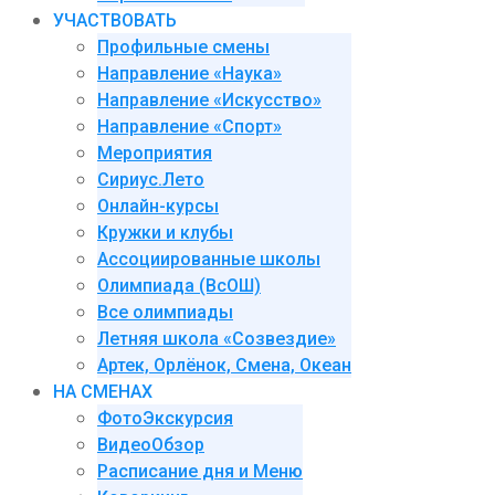
УЧАСТВОВАТЬ
Профильные смены
Направление «Наука»
Направление «Искусство»
Направление «Спорт»
Мероприятия
Сириус.Лето
Онлайн-курсы
Кружки и клубы
Ассоциированные школы
Олимпиада (ВсОШ)
Все олимпиады
Летняя школа «Созвездие»
Артек, Орлёнок, Смена, Океан
НА СМЕНАХ
ФотоЭкскурсия
ВидеоОбзор
Расписание дня и Меню