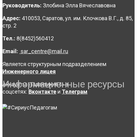
Руководитель:
Злобина Элла Вячеславовна
Адрес:
410053, Саратов, ул. им. Клочкова В.Г., д. 85,
стр. 2
Тел.:
8(8452)560412
Email:
sar_centre@mail.ru
Является структурным подразделением
Инженерного лицея
Информационные ресурсы
Аккаунты «Галактики64» в
соцсетях:
Вконтакте
и
Телеграм