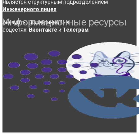
Является структурным подразделением
Инженерного лицея
Информационные ресурсы
Аккаунты «Галактики64» в
соцсетях:
Вконтакте
и
Телеграм