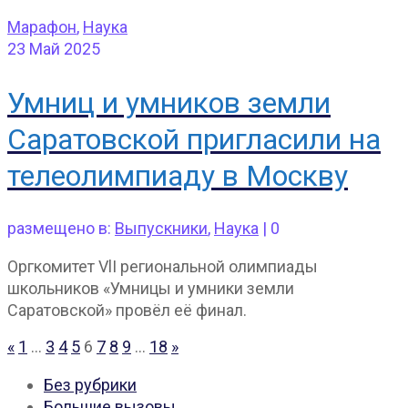
Марафон
,
Наука
23
Май 2025
Умниц и умников земли
Саратовской пригласили на
телеолимпиаду в Москву
размещено в:
Выпускники
,
Наука
|
0
Оргкомитет VlI региональной олимпиады
школьников «Умницы и умники земли
Саратовской» провёл её финал.
Пагинация
«
1
…
3
4
5
6
7
8
9
…
18
»
записей
Без рубрики
Большие вызовы