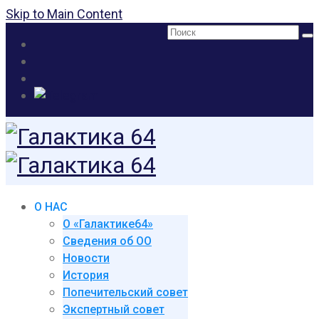
Skip to Main Content
Поиск:
О НАС
О «Галактике64»
Сведения об ОО
Новости
История
Попечительский совет
Экспертный совет