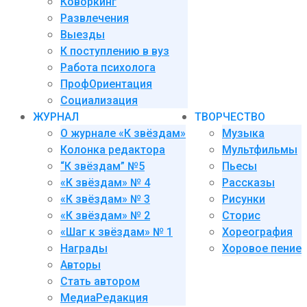
Коворкинг
Развлечения
Выезды
К поступлению в вуз
Работа психолога
ПрофОриентация
Социализация
ЖУРНАЛ
ТВОРЧЕСТВО
О журнале «К звёздам»
Музыка
Колонка редактора
Мультфильмы
“К звёздам” №5
Пьесы
«К звёздам» № 4
Рассказы
«К звёздам» № 3
Рисунки
«К звёздам» № 2
Сторис
«Шаг к звёздам» № 1
Хореография
Награды
Хоровое пение
Авторы
Стать автором
МедиаРедакция