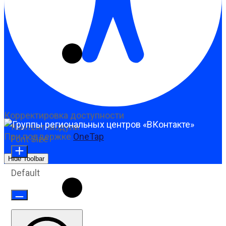
Корректировка доступности
Контент-модули
При поддержке
OneTap
Font Size
Hide Toolbar
Default