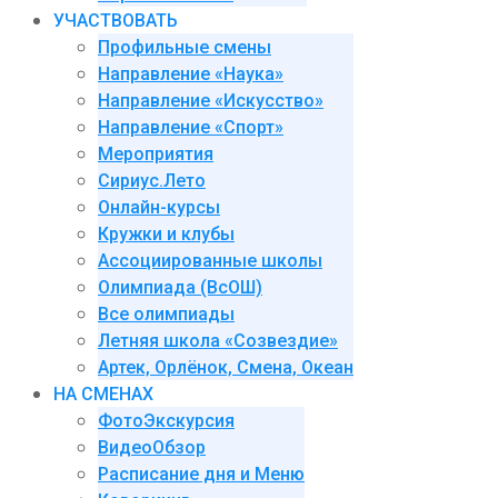
УЧАСТВОВАТЬ
Профильные смены
Направление «Наука»
Направление «Искусство»
Направление «Спорт»
Мероприятия
Сириус.Лето
Онлайн-курсы
Кружки и клубы
Ассоциированные школы
Олимпиада (ВсОШ)
Все олимпиады
Летняя школа «Созвездие»
Артек, Орлёнок, Смена, Океан
НА СМЕНАХ
ФотоЭкскурсия
ВидеоОбзор
Расписание дня и Меню