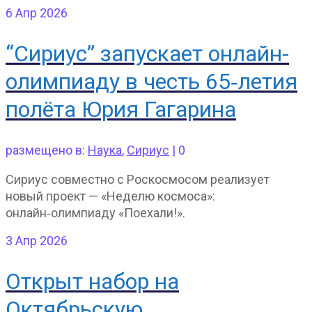
6
Апр 2026
“Сириус” запускает онлайн-
олимпиаду в честь 65‑летия
полёта Юрия Гагарина
размещено в:
Наука
,
Сириус
|
0
Сириус совместно с Роскосмосом реализует
новый проект — «Неделю космоса»:
онлайн‑олимпиаду «Поехали!».
3
Апр 2026
Открыт набор на
Октябрьскую