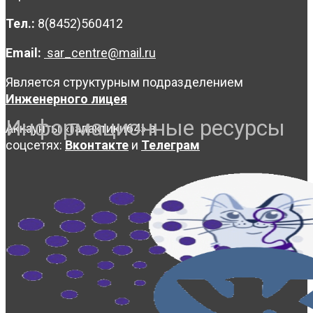
Тел.:
8(8452)560412
Email:
sar_centre@mail.ru
Является структурным подразделением
Инженерного лицея
Информационные ресурсы
Аккаунты «Галактики64» в
соцсетях:
Вконтакте
и
Телеграм