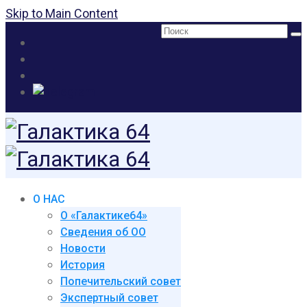
Skip to Main Content
Поиск:
О НАС
О «Галактике64»
Сведения об ОО
Новости
История
Попечительский совет
Экспертный совет