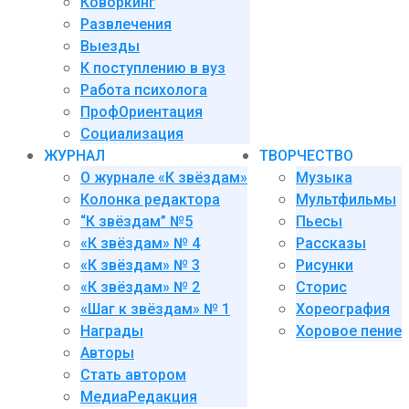
Коворкинг
Развлечения
Выезды
К поступлению в вуз
Работа психолога
ПрофОриентация
Социализация
ЖУРНАЛ
ТВОРЧЕСТВО
О журнале «К звёздам»
Музыка
Колонка редактора
Мультфильмы
“К звёздам” №5
Пьесы
«К звёздам» № 4
Рассказы
«К звёздам» № 3
Рисунки
«К звёздам» № 2
Сторис
«Шаг к звёздам» № 1
Хореография
Награды
Хоровое пение
Авторы
Стать автором
МедиаРедакция