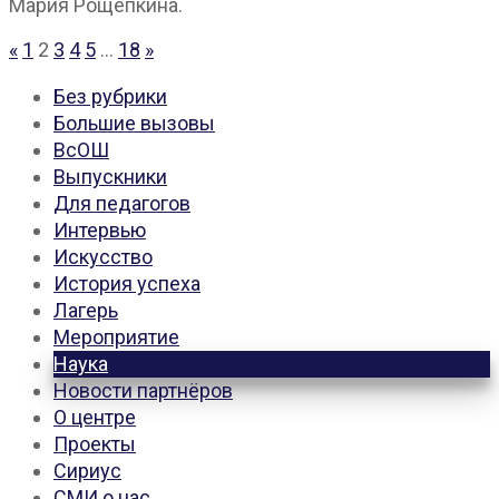
Мария Рощепкина.
Пагинация
«
1
2
3
4
5
…
18
»
записей
Без рубрики
Большие вызовы
ВсОШ
Выпускники
Для педагогов
Интервью
Искусство
История успеха
Лагерь
Мероприятие
Наука
Новости партнёров
О центре
Проекты
Сириус
СМИ о нас