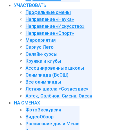
УЧАСТВОВАТЬ
Профильные смены
Направление «Наука»
Направление «Искусство»
Направление «Спорт»
Мероприятия
Сириус.Лето
Онлайн-курсы
Кружки и клубы
Ассоциированные школы
Олимпиада (ВсОШ)
Все олимпиады
Летняя школа «Созвездие»
Артек, Орлёнок, Смена, Океан
НА СМЕНАХ
ФотоЭкскурсия
ВидеоОбзор
Расписание дня и Меню