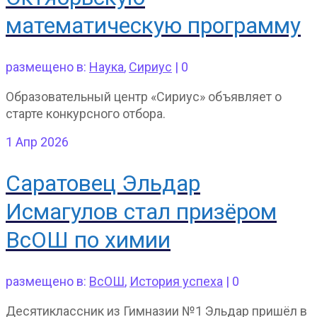
математическую программу
размещено в:
Наука
,
Сириус
|
0
Образовательный центр «Сириус» объявляет о
старте конкурсного отбора.
1
Апр 2026
Саратовец Эльдар
Исмагулов стал призёром
ВсОШ по химии
размещено в:
ВсОШ
,
История успеха
|
0
Десятиклассник из Гимназии №1 Эльдар пришёл в