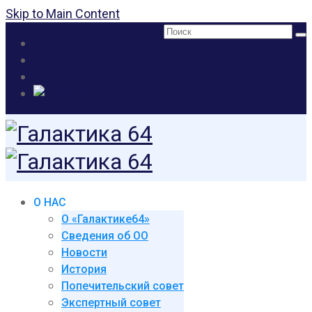
Skip to Main Content
Поиск:
О НАС
О «Галактике64»
Сведения об ОО
Новости
История
Попечительский совет
Экспертный совет