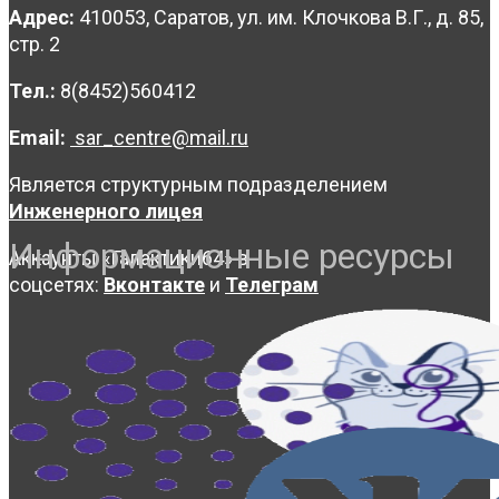
Адрес:
410053, Саратов, ул. им. Клочкова В.Г., д. 85,
стр. 2
Тел.:
8(8452)560412
Email:
sar_centre@mail.ru
Является структурным подразделением
Инженерного лицея
Информационные ресурсы
Аккаунты «Галактики64» в
соцсетях:
Вконтакте
и
Телеграм