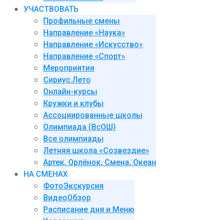
УЧАСТВОВАТЬ
Профильные смены
Направление «Наука»
Направление «Искусство»
Направление «Спорт»
Мероприятия
Сириус.Лето
Онлайн-курсы
Кружки и клубы
Ассоциированные школы
Олимпиада (ВсОШ)
Все олимпиады
Летняя школа «Созвездие»
Артек, Орлёнок, Смена, Океан
НА СМЕНАХ
ФотоЭкскурсия
ВидеоОбзор
Расписание дня и Меню