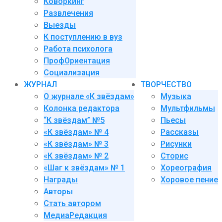
Коворкинг
Развлечения
Выезды
К поступлению в вуз
Работа психолога
ПрофОриентация
Социализация
ЖУРНАЛ
ТВОРЧЕСТВО
О журнале «К звёздам»
Музыка
Колонка редактора
Мультфильмы
“К звёздам” №5
Пьесы
«К звёздам» № 4
Рассказы
«К звёздам» № 3
Рисунки
«К звёздам» № 2
Сторис
«Шаг к звёздам» № 1
Хореография
Награды
Хоровое пение
Авторы
Стать автором
МедиаРедакция