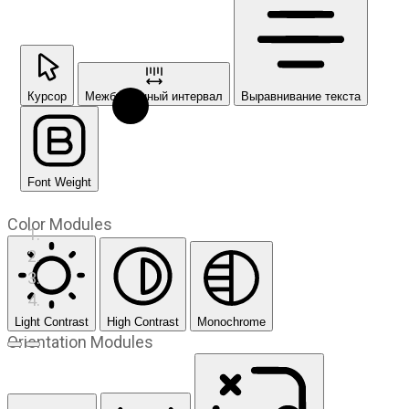
Курсор
Межбуквенный интервал
Выравнивание текста
Font Weight
Color Modules
Light Contrast
High Contrast
Monochrome
Orientation Modules
Предыдущий слайд
Следующий слайд