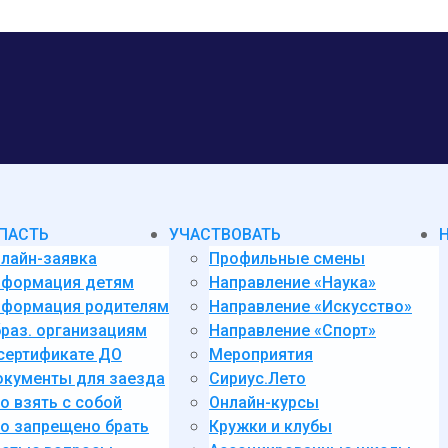
ПАСТЬ
УЧАСТВОВАТЬ
лайн-заявка
Профильные смены
нформация детям
Направление «Наука»
формация родителям
Направление «Искусство»
раз. организациям
Направление «Спорт»
сертификате ДО
Мероприятия
кументы для заезда
Сириус.Лето
о взять с собой
Онлайн-курсы
о запрещено брать
Кружки и клубы