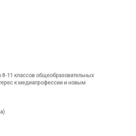
8-11 классов общеобразовательных
терес к медиапрофессии и новым
а)