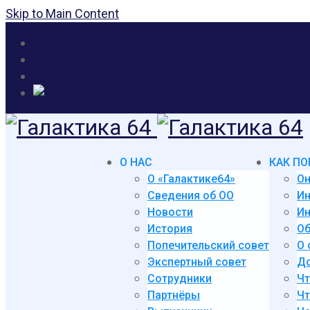
Skip to Main Content
О НАС
КАК ПО
О «Галактике64»
Он
Сведения об ОО
И
Новости
Ин
История
Об
Попечительский совет
О 
Экспертный совет
До
Сотрудники
Чт
Партнёры
Чт