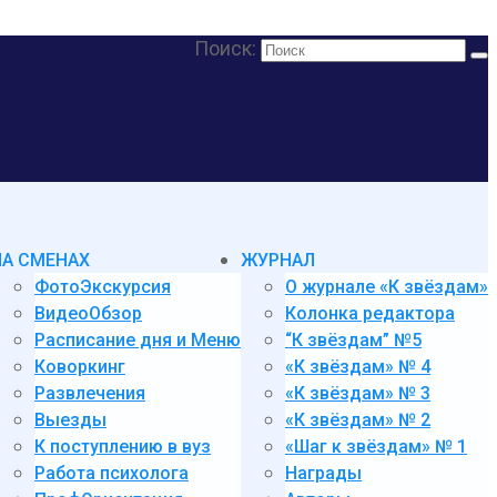
Поиск:
НА СМЕНАХ
ЖУРНАЛ
ФотоЭкскурсия
О журнале «К звёздам»
ВидеоОбзор
Колонка редактора
Расписание дня и Меню
“К звёздам” №5
Коворкинг
«К звёздам» № 4
Развлечения
«К звёздам» № 3
Выезды
«К звёздам» № 2
К поступлению в вуз
«Шаг к звёздам» № 1
Работа психолога
Награды