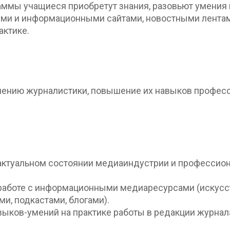
раммы учащиеся приобретут знания, разовьют умения
 и информационными сайтами, новостными лентами, 
актике.
учению журналистики, повышение их навыков профе
актуальном состоянии медиаиндустрии и профессио
работе с информационными медиаресурсами (искусс
, подкастами, блогами).
выков-умений на практике работы в редакции журнал