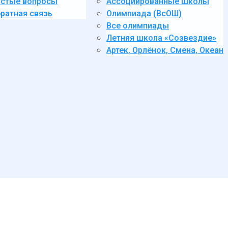
стые вопросы
Ассоциированные школы
ратная связь
Олимпиада (ВсОШ)
Все олимпиады
Летняя школа «Созвездие»
Артек, Орлёнок, Смена, Океан