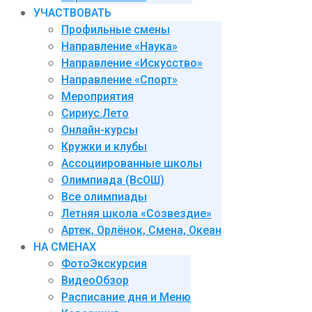
УЧАСТВОВАТЬ
Профильные смены
Направление «Наука»
Направление «Искусство»
Направление «Спорт»
Мероприятия
Сириус.Лето
Онлайн-курсы
Кружки и клубы
Ассоциированные школы
Олимпиада (ВсОШ)
Все олимпиады
Летняя школа «Созвездие»
Артек, Орлёнок, Смена, Океан
НА СМЕНАХ
ФотоЭкскурсия
ВидеоОбзор
Расписание дня и Меню