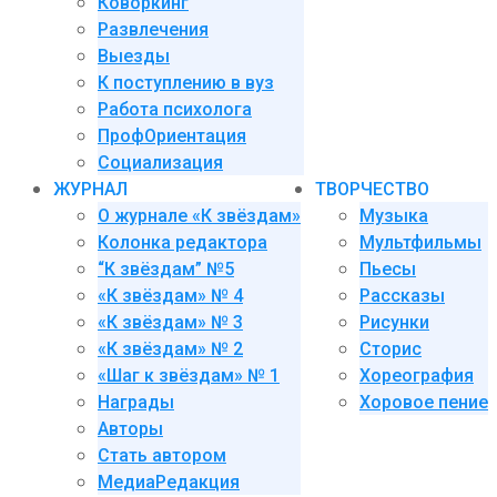
Коворкинг
Развлечения
Выезды
К поступлению в вуз
Работа психолога
ПрофОриентация
Социализация
ЖУРНАЛ
ТВОРЧЕСТВО
О журнале «К звёздам»
Музыка
Колонка редактора
Мультфильмы
“К звёздам” №5
Пьесы
«К звёздам» № 4
Рассказы
«К звёздам» № 3
Рисунки
«К звёздам» № 2
Сторис
«Шаг к звёздам» № 1
Хореография
Награды
Хоровое пение
Авторы
Стать автором
МедиаРедакция