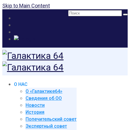
Skip to Main Content
Поиск:
О НАС
О «Галактике64»
Сведения об ОО
Новости
История
Попечительский совет
Экспертный совет