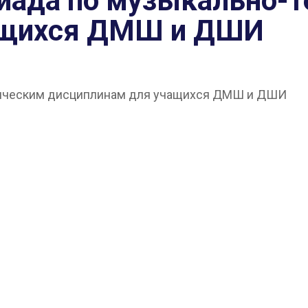
иада по музыкально-
ащихся ДМШ и ДШИ