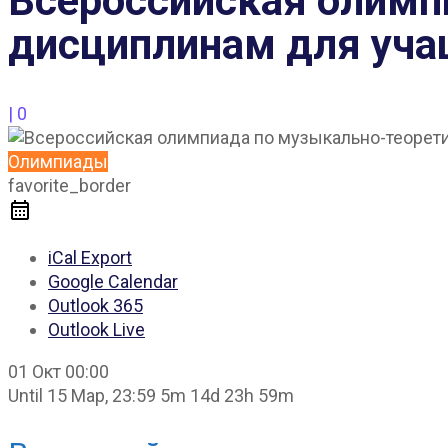
Всероссийская олимп
дисциплинам для уч
|
0
Олимпиады
favorite_border
iCal Export
Google Calendar
Outlook 365
Outlook Live
01 Окт
00:00
Until
15 Мар, 23:59
5m 14d 23h 59m