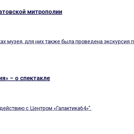
атовской митрополии
х музея, для них также была проведена экскурсия по
я» – о спектакле
действию с Центром «Галактика64»".