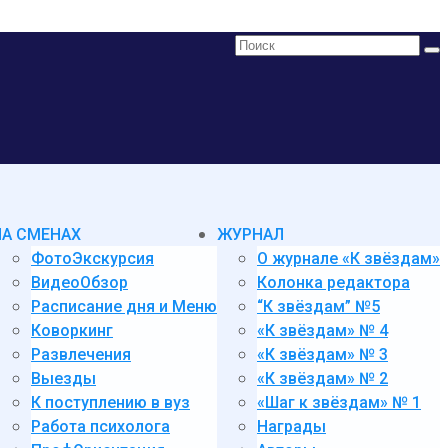
Поиск:
НА СМЕНАХ
ЖУРНАЛ
ФотоЭкскурсия
О журнале «К звёздам»
ВидеоОбзор
Колонка редактора
Расписание дня и Меню
“К звёздам” №5
Коворкинг
«К звёздам» № 4
Развлечения
«К звёздам» № 3
Выезды
«К звёздам» № 2
К поступлению в вуз
«Шаг к звёздам» № 1
Работа психолога
Награды