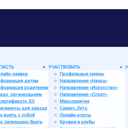
ПАСТЬ
УЧАСТВОВАТЬ
лайн-заявка
Профильные смены
нформация детям
Направление «Наука»
формация родителям
Направление «Искусство»
раз. организациям
Направление «Спорт»
сертификате ДО
Мероприятия
кументы для заезда
Сириус.Лето
о взять с собой
Онлайн-курсы
о запрещено брать
Кружки и клубы