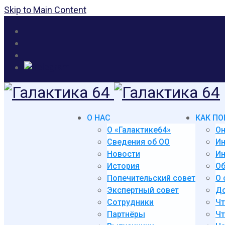
Skip to Main Content
О НАС
КАК ПО
О «Галактике64»
Он
Сведения об ОО
И
Новости
Ин
История
Об
Попечительский совет
О 
Экспертный совет
До
Сотрудники
Чт
Партнёры
Чт