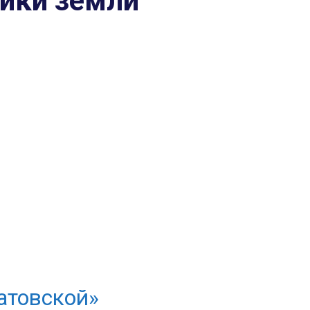
ники земли
атовской»