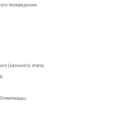
ного телевидения
го (заочного) этапа;
а;
а Олимпиады;