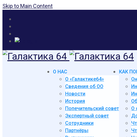
Skip to Main Content
О НАС
КАК ПО
О «Галактике64»
Он
Сведения об ОО
И
Новости
Ин
История
Об
Попечительский совет
О 
Экспертный совет
До
Сотрудники
Чт
Партнёры
Чт