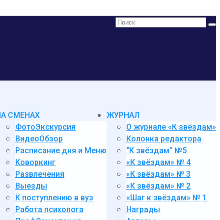
Поиск:
НА СМЕНАХ
ЖУРНАЛ
ФотоЭкскурсия
О журнале «К звёздам»
ВидеоОбзор
Колонка редактора
Расписание дня и Меню
“К звёздам” №5
Коворкинг
«К звёздам» № 4
Развлечения
«К звёздам» № 3
Выезды
«К звёздам» № 2
К поступлению в вуз
«Шаг к звёздам» № 1
Работа психолога
Награды