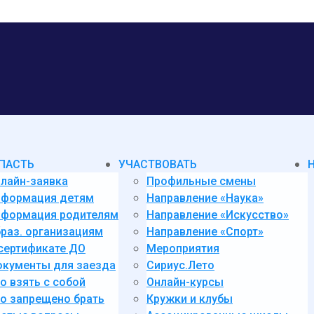
ПАСТЬ
УЧАСТВОВАТЬ
лайн-заявка
Профильные смены
нформация детям
Направление «Наука»
формация родителям
Направление «Искусство»
раз. организациям
Направление «Спорт»
сертификате ДО
Мероприятия
кументы для заезда
Сириус.Лето
о взять с собой
Онлайн-курсы
о запрещено брать
Кружки и клубы