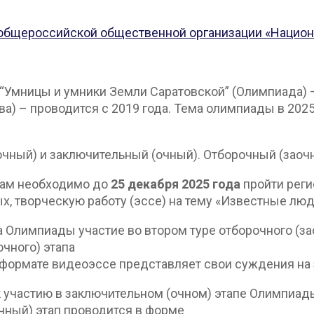
 общероссийской общественной организации «Национ
“Умницы и умники Земли Саратовской” (Олимпиада) 
а) – проводится с 2019 года. Тема олимпиады в 202
очный) и заключительный (очный). Отборочный (заочн
икам необходимо до
25 декабря 2025 года
пройти рег
х, творческую работу (эссе) на тему «Известные люд
па Олимпиады участие во втором туре отборочного (з
чного) этапа
 формате видеоэссе представляет свои суждения на 
 к участию в заключительном (очном) этапе Олимпиа
чный) этап проводится в форме