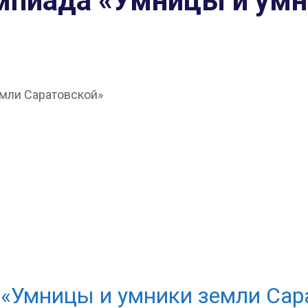
импиада «Умницы и ум
а «Умницы и умники земли Сар