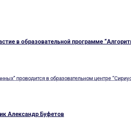
частие в образовательной программе “Алгори
ных” проводится в образовательном центре “Сириус” 
тик Александр Буфетов