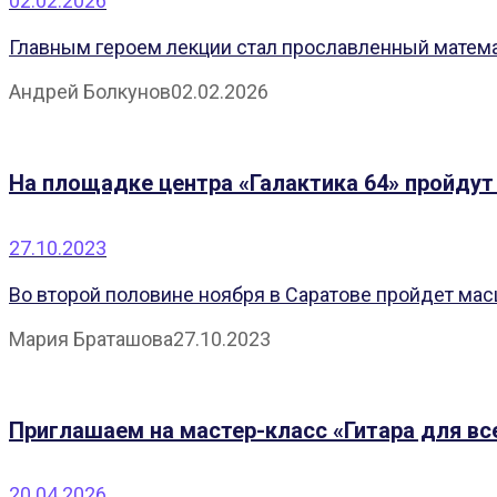
02.02.2026
Главным героем лекции стал прославленный матема
Андрей Болкунов
02.02.2026
На площадке центра «Галактика 64» пройдут
27.10.2023
Во второй половине ноября в Саратове пройдет ма
Мария Браташова
27.10.2023
Приглашаем на мастер-класс «Гитара для вс
20.04.2026