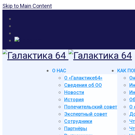
Skip to Main Content
О НАС
КАК ПО
О «Галактике64»
Он
Сведения об ОО
И
Новости
Ин
История
Об
Попечительский совет
О 
Экспертный совет
До
Сотрудники
Чт
Партнёры
Чт