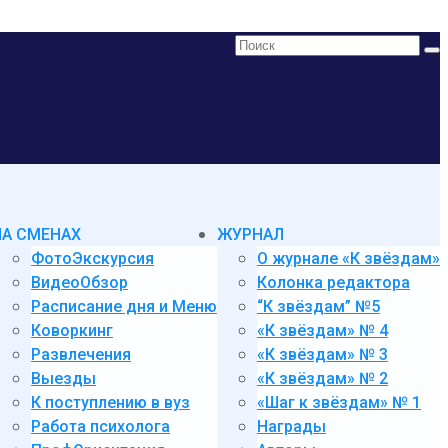
Поиск:
НА СМЕНАХ
ЖУРНАЛ
ФотоЭкскурсия
О журнале «К звёздам»
ВидеоОбзор
Колонка редактора
Расписание дня и Меню
“К звёздам” №5
Коворкинг
«К звёздам» № 4
Развлечения
«К звёздам» № 3
Выезды
«К звёздам» № 2
К поступлению в вуз
«Шаг к звёздам» № 1
Работа психолога
Награды