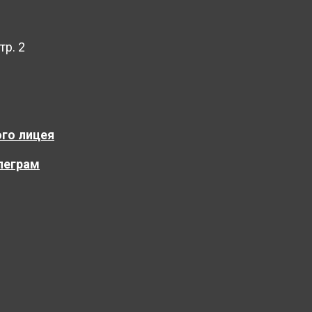
тр. 2
го лицея
леграм