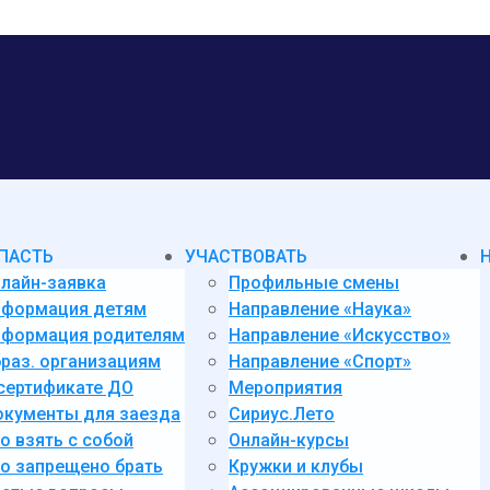
ПАСТЬ
УЧАСТВОВАТЬ
лайн-заявка
Профильные смены
нформация детям
Направление «Наука»
формация родителям
Направление «Искусство»
раз. организациям
Направление «Спорт»
сертификате ДО
Мероприятия
кументы для заезда
Сириус.Лето
о взять с собой
Онлайн-курсы
о запрещено брать
Кружки и клубы