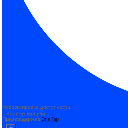
Корректировка доступности
Контент-модули
При поддержке
OneTap
Font Size