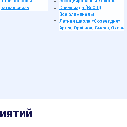
стые вопросы
Ассоциированные школы
ратная связь
Олимпиада (ВсОШ)
Все олимпиады
Летняя школа «Созвездие»
Артек, Орлёнок, Смена, Океан
иятий