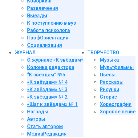
Коворкинг
Развлечения
Выезды
К поступлению в вуз
Работа психолога
ПрофОриентация
Социализация
ЖУРНАЛ
ТВОРЧЕСТВО
О журнале «К звёздам»
Музыка
Колонка редактора
Мультфильмы
“К звёздам” №5
Пьесы
«К звёздам» № 4
Рассказы
«К звёздам» № 3
Рисунки
«К звёздам» № 2
Сторис
«Шаг к звёздам» № 1
Хореография
Награды
Хоровое пение
Авторы
Стать автором
МедиаРедакция