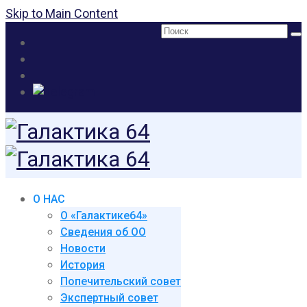
Skip to Main Content
Поиск:
О НАС
О «Галактике64»
Сведения об ОО
Новости
История
Попечительский совет
Экспертный совет