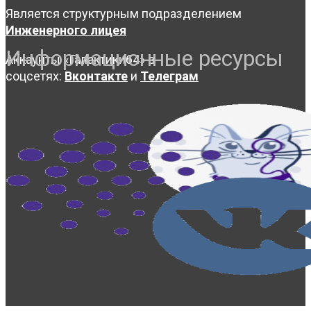
Является структурным подразделением
Инженерного лицея
Информационные ресурсы
Аккаунты «Галактики64» в
соцсетях:
Вконтакте
и
Телеграм