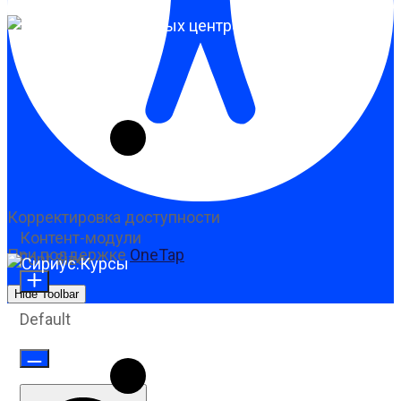
Корректировка доступности
Контент-модули
При поддержке
OneTap
Font Size
Hide Toolbar
Default