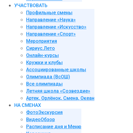
УЧАСТВОВАТЬ
Профильные смены
Направление «Наука»
Направление «Искусство»
Направление «Спорт»
Мероприятия
Сириус.Лето
Онлайн-курсы
Кружки и клубы
Ассоциированные школы
Олимпиада (ВсОШ)
Все олимпиады
Летняя школа «Созвездие»
Артек, Орлёнок, Смена, Океан
НА СМЕНАХ
ФотоЭкскурсия
ВидеоОбзор
Расписание дня и Меню