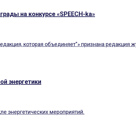
аграды на конкурсе «SPEECH-ka»
акция, которая объединяет”» признана редакция жу
ой энергетики
кле энергетических мероприятий.