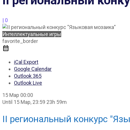
II региональный конк
|
0
Интеллектуальные игры
favorite_border
iCal Export
Google Calendar
Outlook 365
Outlook Live
15 Мар
00:00
Until
15 Мар, 23:59
23h 59m
II региональный конкурс "Яз