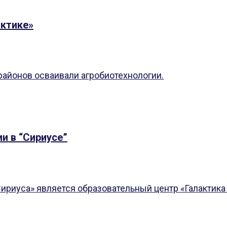
актике»
 районов осваивали агробиотехнологии.
и в “Сириусе”
ириуса» является образовательный центр «Галактика 