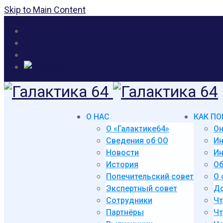
Skip to Main Content
О НАС
КАК ПО
О «Галактике64»
Он
Сведения об ОО
И
Новости
Ин
История
Об
Попечительский совет
О 
Экспертный совет
До
Сотрудники
Чт
Партнёры
Чт