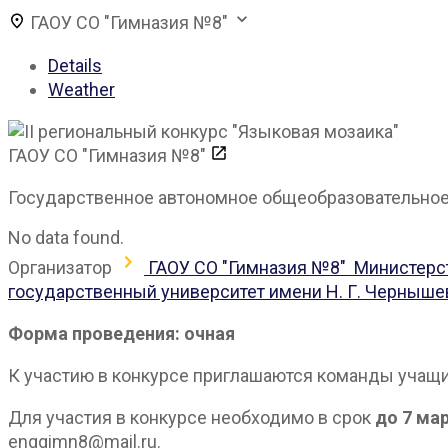
ГАОУ СО "Гимназия №8"
Details
Weather
ГАОУ СО "Гимназия №8"
Государственное автономное общеобразовательное у
No data found.
Организатор
ГАОУ СО "Гимназия №8"
Министерс
государственный университет имени Н. Г. Черныше
Форма проведения: очная
К участию в конкурсе приглашаются команды учащи
Для участия в конкурсе необходимо в срок
до 7 ма
enggimn8@mail.ru.