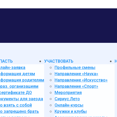
ПАСТЬ
УЧАСТВОВАТЬ
лайн-заявка
Профильные смены
нформация детям
Направление «Наука»
формация родителям
Направление «Искусство»
раз. организациям
Направление «Спорт»
сертификате ДО
Мероприятия
кументы для заезда
Сириус.Лето
о взять с собой
Онлайн-курсы
о запрещено брать
Кружки и клубы