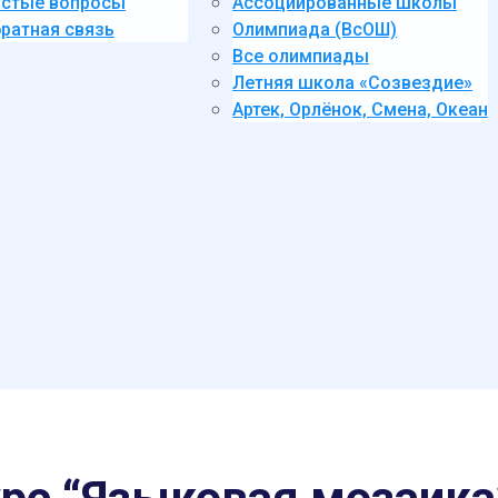
стые вопросы
Ассоциированные школы
ратная связь
Олимпиада (ВсОШ)
Все олимпиады
Летняя школа «Созвездие»
Артек, Орлёнок, Смена, Океан