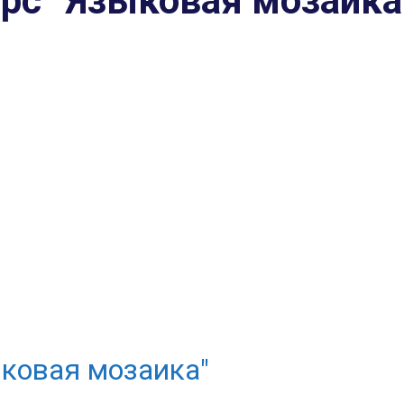
урс “Языковая мозаика
ыковая мозаика"