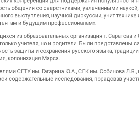
ских конференций для поддержания популярности на
сть общения со сверстниками, увлечёнными наукой, 
ного выступления, научной дискуссии, учит технике
дентам и будущим профессионалам».
ющихся из образовательных организация г. Саратова 
только учителя, но и родители. Были представлены 
ность защиты и сохранения русского языка, традиции 
ия, колонизация Марса.
лями СГТУ им. Гагарина Ю.А., СГК им. Собинова Л.В.
свои содержательные исследования, порадовав учас