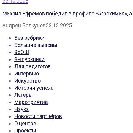
22.12.2025
Михаил Ефремов победил в профиле «Агрохимия», а 
Андрей Болкунов
22.12.2025
Без рубрики
Большие вызовы
ВсОШ
Выпускники
Для педагогов
Интервью
Искусство
История успеха
Лагерь
Мероприятие
Наука
Новости партнёров
О центре
Проекты