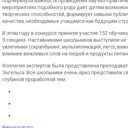
подчеркнула важность проведения научно-практиче
мероприятиях подобного рода даёт детям возможно
творческих способностей, формирует навыки публич
качества, необходимые учащимся как будущим сту
В этом году в конкурсе приняли участие 152 обуча
9 секциях. Наставниками школьников выступили не 
увлечения (скрапбукинг, мультипликация, лего), важ
влияние вежливых слов на людей и продукты питан
Коллегия экспертов была представлена преподавате
Энгельса. Все школьники очень ярко представили 
глубиной проработкой тем.
Вернадского