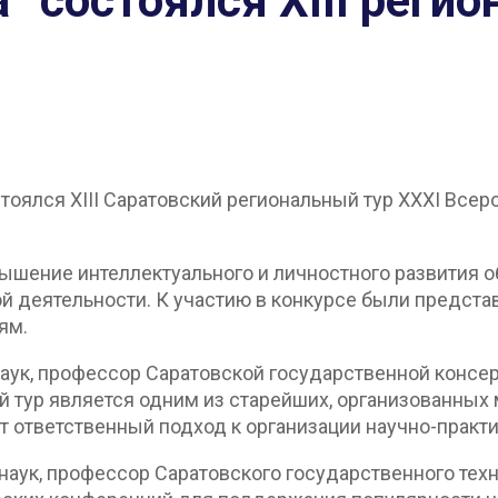
” состоялся XIII реги
остоялся XIII Саратовский региональный тур XXXI Вс
ышение интеллектуального и личностного развития 
ой деятельности. К участию в конкурсе были предст
ям.
аук, профессор Саратовской государственной консер
ный тур является одним из старейших, организован
ет ответственный подход к организации научно-прак
наук, профессор Саратовского государственного техн