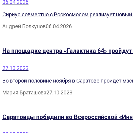
06.04.2026
Сириус совместно с Роскосмосом реализует новый 
Андрей Болкунов
06.04.2026
На площадке центра «Галактика 64» пройдут
27.10.2023
Во второй половине ноября в Саратове пройдет ма
Мария Браташова
27.10.2023
Саратовцы победили во Всероссийской «Инн