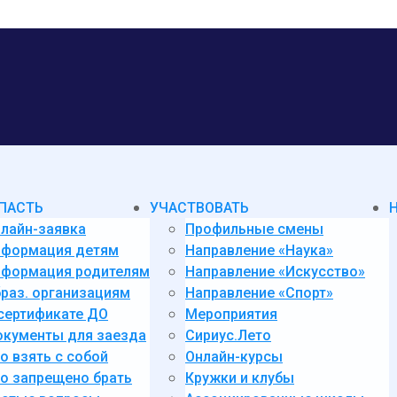
ПАСТЬ
УЧАСТВОВАТЬ
лайн-заявка
Профильные смены
нформация детям
Направление «Наука»
формация родителям
Направление «Искусство»
раз. организациям
Направление «Спорт»
сертификате ДО
Мероприятия
кументы для заезда
Сириус.Лето
о взять с собой
Онлайн-курсы
о запрещено брать
Кружки и клубы