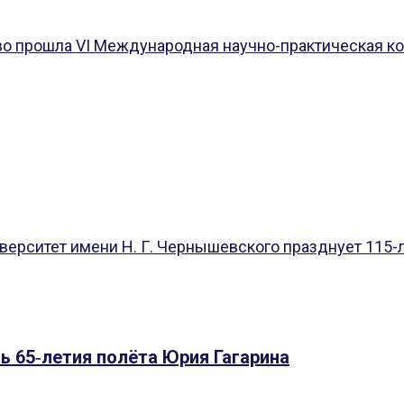
о прошла VI Международная научно-практическая кон
рситет имени Н. Г. Чернышевского празднует 115-лет
ь 65‑летия полёта Юрия Гагарина