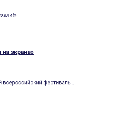
хали!».
 на экране»
 всероссийский фестиваль...