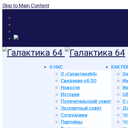
Skip to Main Content
О НАС
КАК ПО
О «Галактике64»
Он
Сведения об ОО
И
Новости
Ин
История
Об
Попечительский совет
О 
Экспертный совет
До
Сотрудники
Чт
Партнёры
Чт