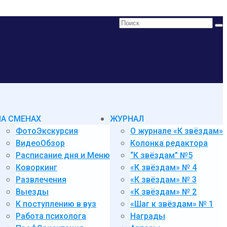
Поиск:
НА СМЕНАХ
ЖУРНАЛ
ФотоЭкскурсия
О журнале «К звёздам»
ВидеоОбзор
Колонка редактора
Расписание дня и Меню
“К звёздам” №5
Коворкинг
«К звёздам» № 4
Развлечения
«К звёздам» № 3
Выезды
«К звёздам» № 2
К поступлению в вуз
«Шаг к звёздам» № 1
Работа психолога
Награды