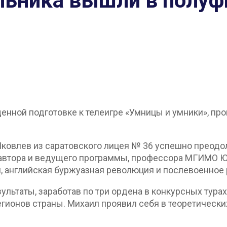
льника вышли в полуф
енной подготовке к телеигре «Умницы и умники», пр
Яковлев из саратовского лицея № 36 успешно преодо
 автора и ведущего программы, профессора МГИМО 
 английская буржуазная революция и послевоенное 
ультаты, заработав по три ордена в конкурсных тура
егионов страны. Михаил проявил себя в теоретически