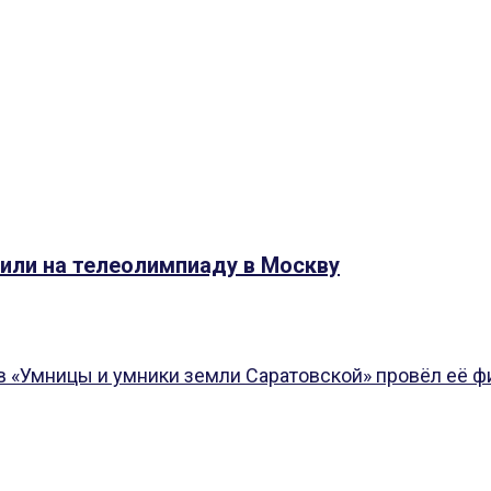
или на телеолимпиаду в Москву
в «Умницы и умники земли Саратовской» провёл её ф