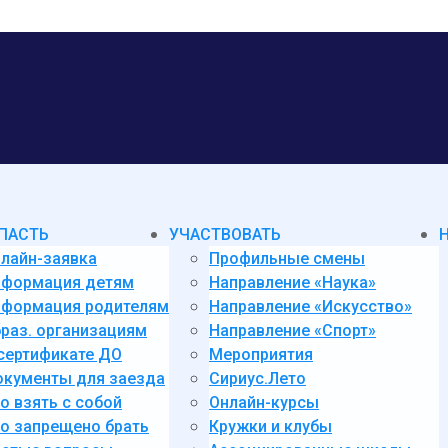
ПАСТЬ
УЧАСТВОВАТЬ
лайн-заявка
Профильные смены
нформация детям
Направление «Наука»
формация родителям
Направление «Искусство»
раз. организациям
Направление «Спорт»
сертификате ДО
Мероприятия
кументы для заезда
Сириус.Лето
о взять с собой
Онлайн-курсы
о запрещено брать
Кружки и клубы