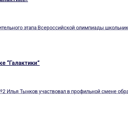
ительного этапа Всероссийской олимпиады школьнико
ке “Галактики”
2 Илья Тынков участвовал в профильной смене образ