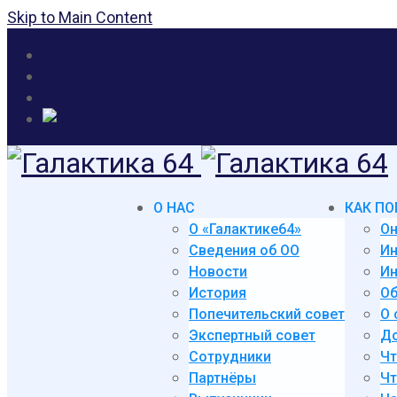
Skip to Main Content
О НАС
КАК ПО
О «Галактике64»
Он
Сведения об ОО
И
Новости
Ин
История
Об
Попечительский совет
О 
Экспертный совет
До
Сотрудники
Чт
Партнёры
Чт