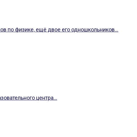
в по физике, ещё двое его одношкольников...
овательного центра...