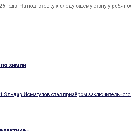
 года. На подготовку к следующему этапу у ребят о
 по химии
 1 Эльдар Исмагулов стал призёром заключительного 
Галактике»