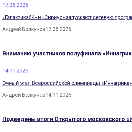
17.05.2026
«Галактика64» и «Сириус» запускают сетевую прогр
Андрей Болкунов
17.05.2026
Вниманию участников полуфинала «Иннагрик
14.11.2025
Очный этап Всероссийской олимпиады «Иннагрика» п
Андрей Болкунов
14.11.2025
Подведены итоги Открытого московского «