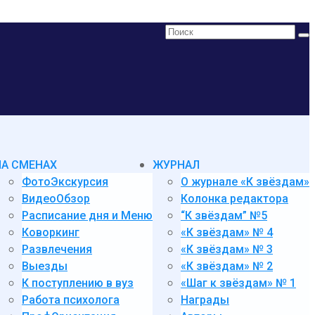
Поиск:
НА СМЕНАХ
ЖУРНАЛ
ФотоЭкскурсия
О журнале «К звёздам»
ВидеоОбзор
Колонка редактора
Расписание дня и Меню
“К звёздам” №5
Коворкинг
«К звёздам» № 4
Развлечения
«К звёздам» № 3
Выезды
«К звёздам» № 2
К поступлению в вуз
«Шаг к звёздам» № 1
Работа психолога
Награды