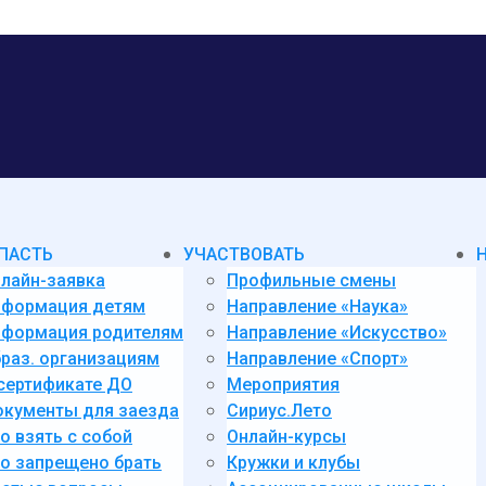
ПАСТЬ
УЧАСТВОВАТЬ
лайн-заявка
Профильные смены
нформация детям
Направление «Наука»
формация родителям
Направление «Искусство»
раз. организациям
Направление «Спорт»
сертификате ДО
Мероприятия
кументы для заезда
Сириус.Лето
о взять с собой
Онлайн-курсы
о запрещено брать
Кружки и клубы