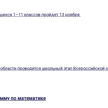
щихся 1–11 классов пройдет 13 ноября.
й области проводится школьный этап Всероссийской 
амму по математике