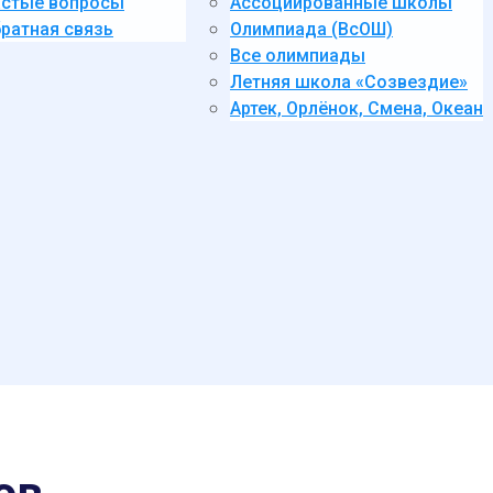
стые вопросы
Ассоциированные школы
ратная связь
Олимпиада (ВсОШ)
Все олимпиады
Летняя школа «Созвездие»
Артек, Орлёнок, Смена, Океан