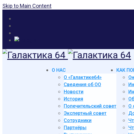
Skip to Main Content
О НАС
КАК ПО
О «Галактике64»
Он
Сведения об ОО
И
Новости
Ин
История
Об
Попечительский совет
О 
Экспертный совет
До
Сотрудники
Чт
Партнёры
Чт