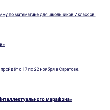
амму по математике для школьников 7 классов.
и»
ройдёт с 17 по 22 ноября в Саратове.
Интеллектуального марафона»