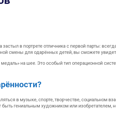
ов
астыл в портрете отличника с первой парты: всегда г
ьной смены для одарённых детей, вы сможете увидет
 медаль» на шее. Это особый тип операционной систе
арённости?
ляться в музыке, спорте, творчестве, социальном вз
 быть гениальным художником или изобретателем, но