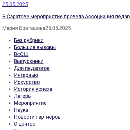
25.05.2025
В Саратове мероприятие провела Ассоциация педаг
Мария Браташова
25.05.2025
Без рубрики
Большие вызовы
ВсОШ
Выпускники
Для педагогов
Интервью
Искусство
История успеха
Лагерь
Мероприятие
Наука
Новости партнёров
О центре