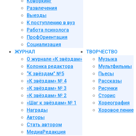
Коворкинг
Развлечения
Выезды
К поступлению в вуз
Работа психолога
ПрофОриентация
Социализация
ЖУРНАЛ
ТВОРЧЕСТВО
О журнале «К звёздам»
Музыка
Колонка редактора
Мультфильмы
“К звёздам” №5
Пьесы
«К звёздам» № 4
Рассказы
«К звёздам» № 3
Рисунки
«К звёздам» № 2
Сторис
«Шаг к звёздам» № 1
Хореография
Награды
Хоровое пение
Авторы
Стать автором
МедиаРедакция