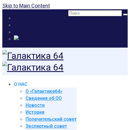
Skip to Main Content
Поиск:
О НАС
О «Галактике64»
Сведения об ОО
Новости
История
Попечительский совет
Экспертный совет