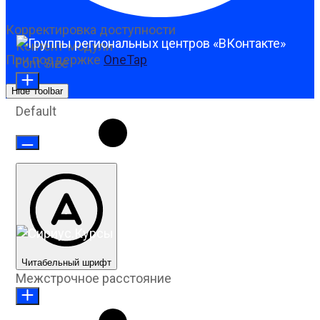
Корректировка доступности
Контент-модули
При поддержке
OneTap
Font Size
Hide Toolbar
Default
Читабельный шрифт
Межстрочное расстояние