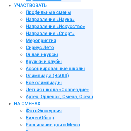
УЧАСТВОВАТЬ
Профильные смены
Направление «Наука»
Направление «Искусство»
Направление «Спорт»
Мероприятия
Сириус.Лето
Онлайн-курсы
Кружки и клубы
Ассоциированные школы
Олимпиада (ВсОШ)
Все олимпиады
Летняя школа «Созвездие»
Артек, Орлёнок, Смена, Океан
НА СМЕНАХ
ФотоЭкскурсия
ВидеоОбзор
Расписание дня и Меню