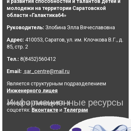
и развития способностей и талантов детей и
молодежи на территории Саратовской
области «Галактика64»
Руководитель:
Злобина Элла Вячеславовна
Адрес:
410053, Саратов, ул. им. Клочкова В.Г., д.
85, стр. 2
Тел.:
8(8452)560412
Email:
sar_centre@mail.ru
Является структурным подразделением
Инженерного лицея
Информационные ресурсы
Аккаунты «Галактики64» в
соцсетях:
Вконтакте
и
Телеграм