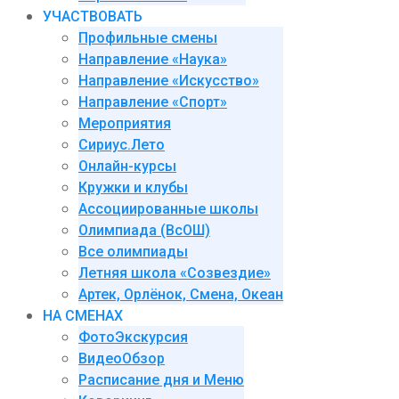
УЧАСТВОВАТЬ
Профильные смены
Направление «Наука»
Направление «Искусство»
Направление «Спорт»
Мероприятия
Сириус.Лето
Онлайн-курсы
Кружки и клубы
Ассоциированные школы
Олимпиада (ВсОШ)
Все олимпиады
Летняя школа «Созвездие»
Артек, Орлёнок, Смена, Океан
НА СМЕНАХ
ФотоЭкскурсия
ВидеоОбзор
Расписание дня и Меню