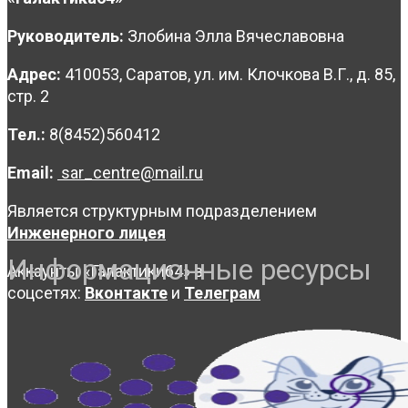
Руководитель:
Злобина Элла Вячеславовна
Адрес:
410053, Саратов, ул. им. Клочкова В.Г., д. 85,
стр. 2
Тел.:
8(8452)560412
Email:
sar_centre@mail.ru
Является структурным подразделением
Инженерного лицея
Информационные ресурсы
Аккаунты «Галактики64» в
соцсетях:
Вконтакте
и
Телеграм