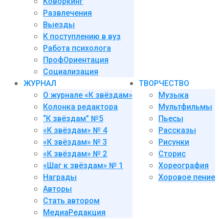
Коворкинг
Развлечения
Выезды
К поступлению в вуз
Работа психолога
ПрофОриентация
Социализация
ЖУРНАЛ
ТВОРЧЕСТВО
О журнале «К звёздам»
Музыка
Колонка редактора
Мультфильмы
“К звёздам” №5
Пьесы
«К звёздам» № 4
Рассказы
«К звёздам» № 3
Рисунки
«К звёздам» № 2
Сторис
«Шаг к звёздам» № 1
Хореография
Награды
Хоровое пение
Авторы
Стать автором
МедиаРедакция