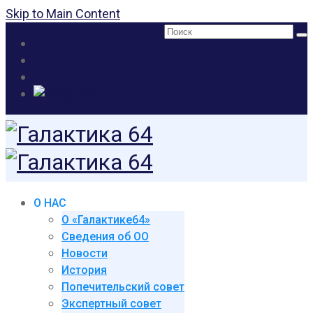
Skip to Main Content
Поиск:
О НАС
О «Галактике64»
Сведения об ОО
Новости
История
Попечительский совет
Экспертный совет