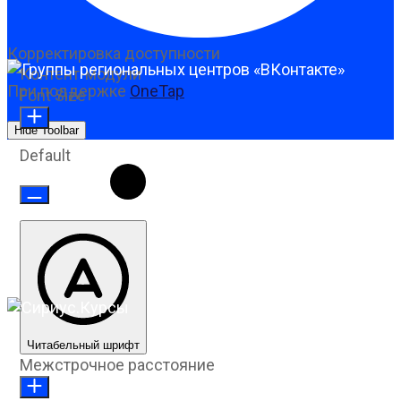
Корректировка доступности
Контент-модули
При поддержке
OneTap
Font Size
Hide Toolbar
Default
Читабельный шрифт
Межстрочное расстояние