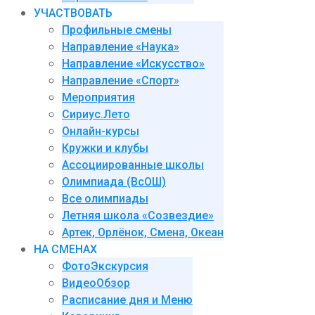
УЧАСТВОВАТЬ
Профильные смены
Направление «Наука»
Направление «Искусство»
Направление «Спорт»
Мероприятия
Сириус.Лето
Онлайн-курсы
Кружки и клубы
Ассоциированные школы
Олимпиада (ВсОШ)
Все олимпиады
Летняя школа «Созвездие»
Артек, Орлёнок, Смена, Океан
НА СМЕНАХ
ФотоЭкскурсия
ВидеоОбзор
Расписание дня и Меню