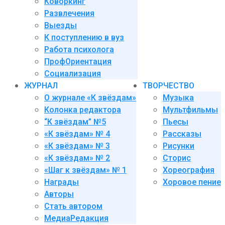
Коворкинг
Развлечения
Выезды
К поступлению в вуз
Работа психолога
ПрофОриентация
Социализация
ЖУРНАЛ
ТВОРЧЕСТВО
О журнале «К звёздам»
Музыка
Колонка редактора
Мультфильмы
“К звёздам” №5
Пьесы
«К звёздам» № 4
Рассказы
«К звёздам» № 3
Рисунки
«К звёздам» № 2
Сторис
«Шаг к звёздам» № 1
Хореография
Награды
Хоровое пение
Авторы
Стать автором
МедиаРедакция