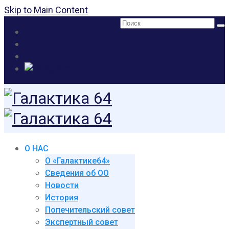
Skip to Main Content
Поиск:
О НАС
О «Галактике64»
Сведения об ОО
Новости
История
Попечительский совет
Экспертный совет