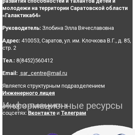
развития способностей и талантов детей и
молодежи на территории Саратовской области
«Галактика64»
Руководитель:
Злобина Элла Вячеславовна
Адрес:
410053, Саратов, ул. им. Клочкова В.Г., д. 85,
стр. 2
Тел.:
8(8452)560412
Email:
sar_centre@mail.ru
Является структурным подразделением
Инженерного лицея
Информационные ресурсы
Аккаунты «Галактики64» в
соцсетях:
Вконтакте
и
Телеграм