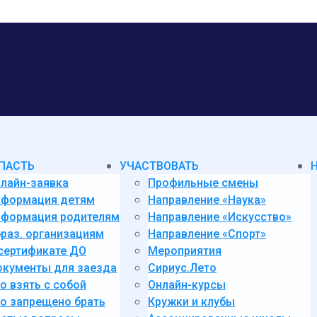
ПАСТЬ
УЧАСТВОВАТЬ
лайн-заявка
Профильные смены
нформация детям
Направление «Наука»
формация родителям
Направление «Искусство»
раз. организациям
Направление «Спорт»
сертификате ДО
Мероприятия
кументы для заезда
Сириус.Лето
о взять с собой
Онлайн-курсы
о запрещено брать
Кружки и клубы