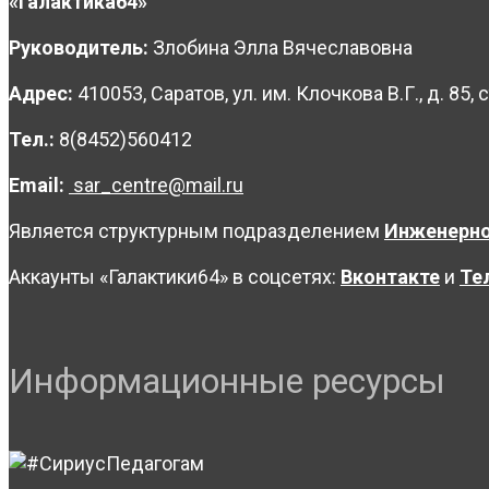
«Галактика64»
Руководитель:
Злобина Элла Вячеславовна
Адрес:
410053, Саратов, ул. им. Клочкова В.Г., д. 85, с
Тел.:
8(8452)560412
Email:
sar_centre@mail.ru
Является структурным подразделением
Инженерно
Аккаунты «Галактики64» в соцсетях:
Вконтакте
и
Те
Информационные ресурсы