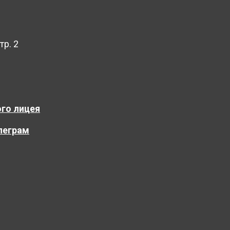
тр. 2
го лицея
леграм