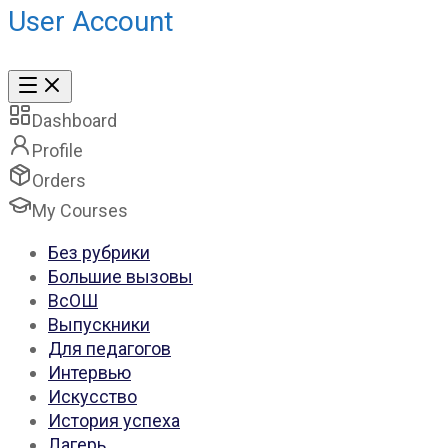
User Account
Dashboard
Profile
Orders
My Courses
Без рубрики
Большие вызовы
ВсОШ
Выпускники
Для педагогов
Интервью
Искусство
История успеха
Лагерь