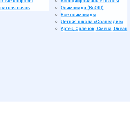
стые вопросы
Ассоциированные школы
ратная связь
Олимпиада (ВсОШ)
Все олимпиады
Летняя школа «Созвездие»
Артек, Орлёнок, Смена, Океан