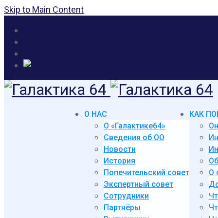
Skip to Main Content
О НАС
КАК ПО
О «Галактике64»
Он
Сведения об ОО
И
Новости
Ин
История
Об
Попечительский совет
О 
Экспертный совет
До
Сотрудники
Чт
Партнёры
Чт