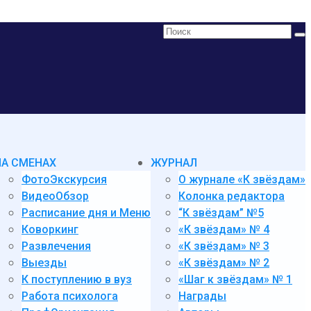
Поиск:
НА СМЕНАХ
ЖУРНАЛ
ФотоЭкскурсия
О журнале «К звёздам»
ВидеоОбзор
Колонка редактора
Расписание дня и Меню
“К звёздам” №5
Коворкинг
«К звёздам» № 4
Развлечения
«К звёздам» № 3
Выезды
«К звёздам» № 2
К поступлению в вуз
«Шаг к звёздам» № 1
Работа психолога
Награды