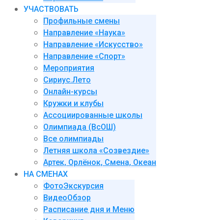
УЧАСТВОВАТЬ
Профильные смены
Направление «Наука»
Направление «Искусство»
Направление «Спорт»
Мероприятия
Сириус.Лето
Онлайн-курсы
Кружки и клубы
Ассоциированные школы
Олимпиада (ВсОШ)
Все олимпиады
Летняя школа «Созвездие»
Артек, Орлёнок, Смена, Океан
НА СМЕНАХ
ФотоЭкскурсия
ВидеоОбзор
Расписание дня и Меню