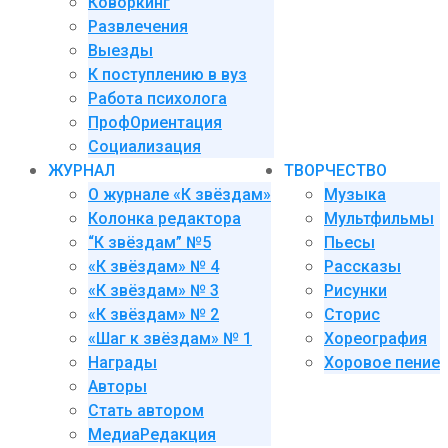
Коворкинг
Развлечения
Выезды
К поступлению в вуз
Работа психолога
ПрофОриентация
Социализация
ЖУРНАЛ
ТВОРЧЕСТВО
О журнале «К звёздам»
Музыка
Колонка редактора
Мультфильмы
“К звёздам” №5
Пьесы
«К звёздам» № 4
Рассказы
«К звёздам» № 3
Рисунки
«К звёздам» № 2
Сторис
«Шаг к звёздам» № 1
Хореография
Награды
Хоровое пение
Авторы
Стать автором
МедиаРедакция