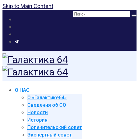
Skip to Main Content
Поиск:
О НАС
О «Галактике64»
Сведения об ОО
Новости
История
Попечительский совет
Экспертный совет