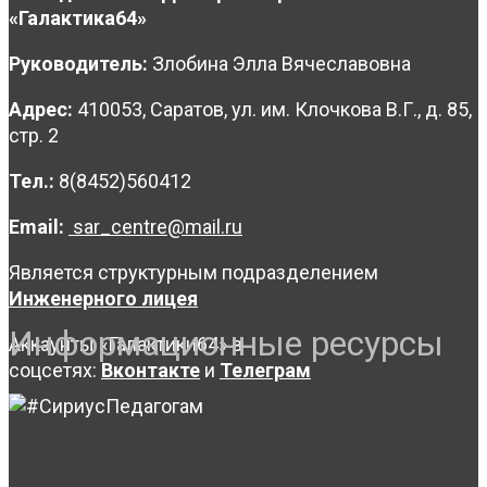
«Галактика64»
Руководитель:
Злобина Элла Вячеславовна
Адрес:
410053, Саратов, ул. им. Клочкова В.Г., д. 85,
стр. 2
Тел.:
8(8452)560412
Email:
sar_centre@mail.ru
Является структурным подразделением
Инженерного лицея
Информационные ресурсы
Аккаунты «Галактики64» в
соцсетях:
Вконтакте
и
Телеграм