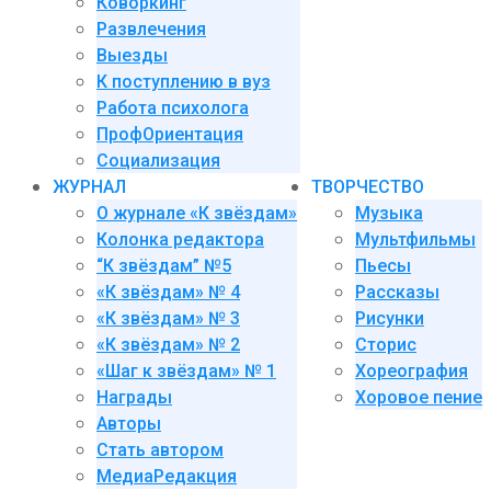
Коворкинг
Развлечения
Выезды
К поступлению в вуз
Работа психолога
ПрофОриентация
Социализация
ЖУРНАЛ
ТВОРЧЕСТВО
О журнале «К звёздам»
Музыка
Колонка редактора
Мультфильмы
“К звёздам” №5
Пьесы
«К звёздам» № 4
Рассказы
«К звёздам» № 3
Рисунки
«К звёздам» № 2
Сторис
«Шаг к звёздам» № 1
Хореография
Награды
Хоровое пение
Авторы
Стать автором
МедиаРедакция