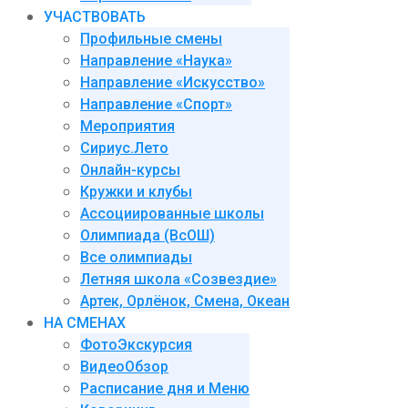
УЧАСТВОВАТЬ
Профильные смены
Направление «Наука»
Направление «Искусство»
Направление «Спорт»
Мероприятия
Сириус.Лето
Онлайн-курсы
Кружки и клубы
Ассоциированные школы
Олимпиада (ВсОШ)
Все олимпиады
Летняя школа «Созвездие»
Артек, Орлёнок, Смена, Океан
НА СМЕНАХ
ФотоЭкскурсия
ВидеоОбзор
Расписание дня и Меню