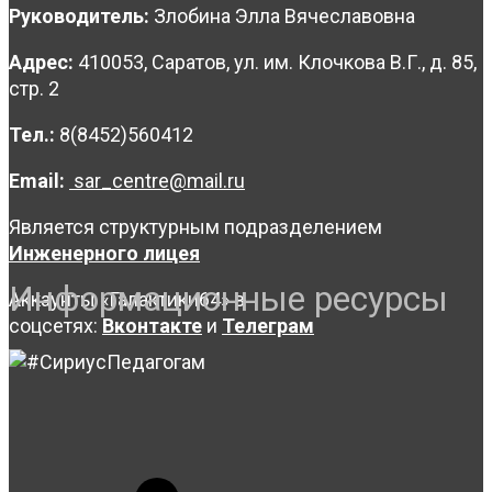
Руководитель:
Злобина Элла Вячеславовна
Адрес:
410053, Саратов, ул. им. Клочкова В.Г., д. 85,
стр. 2
Тел.:
8(8452)560412
Email:
sar_centre@mail.ru
Является структурным подразделением
Инженерного лицея
Информационные ресурсы
Аккаунты «Галактики64» в
соцсетях:
Вконтакте
и
Телеграм