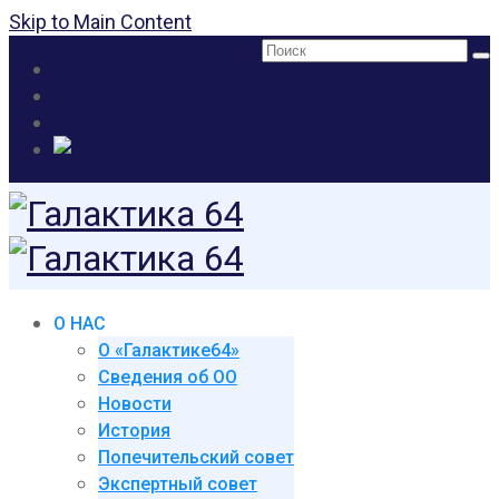
Skip to Main Content
Поиск:
О НАС
О «Галактике64»
Сведения об ОО
Новости
История
Попечительский совет
Экспертный совет