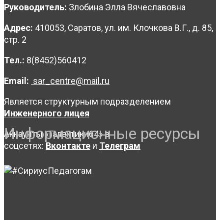
Руководитель:
Злобина Элла Вячеславовна
Адрес:
410053, Саратов, ул. им. Клочкова В.Г., д. 85,
стр. 2
Тел.:
8(8452)560412
Email:
sar_centre@mail.ru
Является структурным подразделением
Инженерного лицея
Информационные ресурсы
Аккаунты «Галактики64» в
соцсетях:
Вконтакте
и
Телеграм