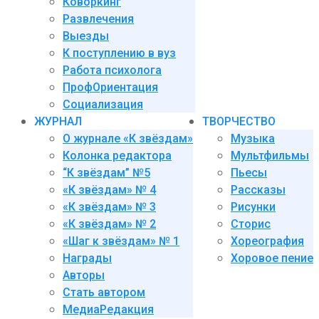
Коворкинг
Развлечения
Выезды
К поступлению в вуз
Работа психолога
ПрофОриентация
Социализация
ЖУРНАЛ
ТВОРЧЕСТВО
О журнале «К звёздам»
Музыка
Колонка редактора
Мультфильмы
“К звёздам” №5
Пьесы
«К звёздам» № 4
Рассказы
«К звёздам» № 3
Рисунки
«К звёздам» № 2
Сторис
«Шаг к звёздам» № 1
Хореография
Награды
Хоровое пение
Авторы
Стать автором
МедиаРедакция