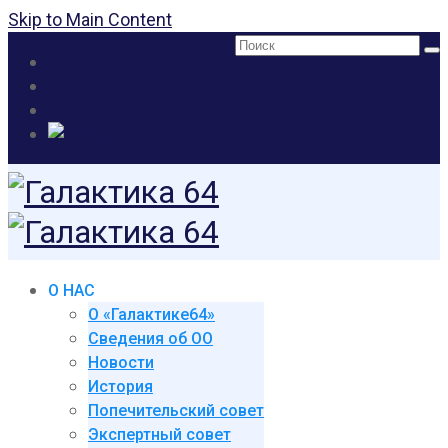
Skip to Main Content
Поиск:
О НАС
О «Галактике64»
Сведения об ОО
Новости
История
Попечительский совет
Экспертный совет