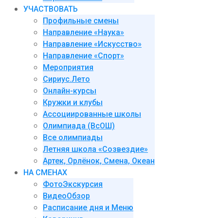
УЧАСТВОВАТЬ
Профильные смены
Направление «Наука»
Направление «Искусство»
Направление «Спорт»
Мероприятия
Сириус.Лето
Онлайн-курсы
Кружки и клубы
Ассоциированные школы
Олимпиада (ВсОШ)
Все олимпиады
Летняя школа «Созвездие»
Артек, Орлёнок, Смена, Океан
НА СМЕНАХ
ФотоЭкскурсия
ВидеоОбзор
Расписание дня и Меню