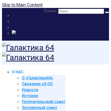
Skip to Main Content
Поиск:
О НАС
О «Галактике64»
Сведения об ОО
Новости
История
Попечительский совет
Экспертный совет