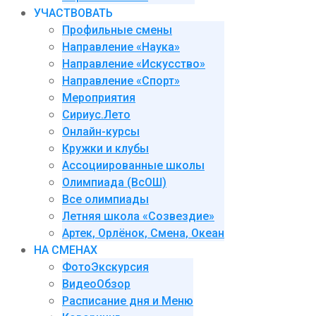
УЧАСТВОВАТЬ
Профильные смены
Направление «Наука»
Направление «Искусство»
Направление «Спорт»
Мероприятия
Сириус.Лето
Онлайн-курсы
Кружки и клубы
Ассоциированные школы
Олимпиада (ВсОШ)
Все олимпиады
Летняя школа «Созвездие»
Артек, Орлёнок, Смена, Океан
НА СМЕНАХ
ФотоЭкскурсия
ВидеоОбзор
Расписание дня и Меню