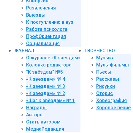
Коворкинг
Развлечения
Выезды
К поступлению в вуз
Работа психолога
ПрофОриентация
Социализация
ЖУРНАЛ
ТВОРЧЕСТВО
О журнале «К звёздам»
Музыка
Колонка редактора
Мультфильмы
“К звёздам” №5
Пьесы
«К звёздам» № 4
Рассказы
«К звёздам» № 3
Рисунки
«К звёздам» № 2
Сторис
«Шаг к звёздам» № 1
Хореография
Награды
Хоровое пение
Авторы
Стать автором
МедиаРедакция