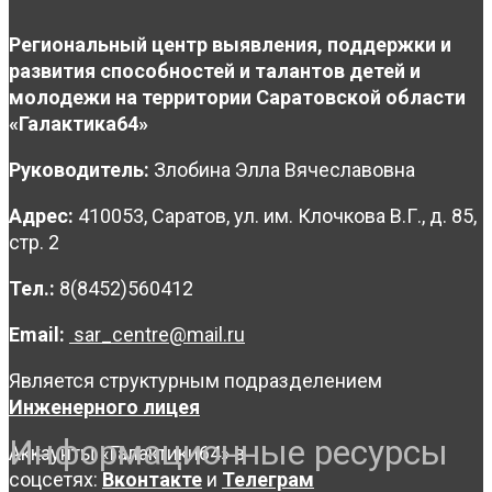
Региональный центр выявления, поддержки и
развития способностей и талантов детей и
молодежи на территории Саратовской области
«Галактика64»
Руководитель:
Злобина Элла Вячеславовна
Адрес:
410053, Саратов, ул. им. Клочкова В.Г., д. 85,
стр. 2
Тел.:
8(8452)560412
Email:
sar_centre@mail.ru
Является структурным подразделением
Инженерного лицея
Информационные ресурсы
Аккаунты «Галактики64» в
соцсетях:
Вконтакте
и
Телеграм