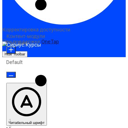
Корректировка доступности
Контент-модули
При поддержке
OneTap
Font Size
Hide Toolbar
Default
Читабельный шрифт