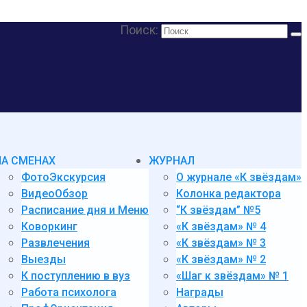
Поиск:
НА СМЕНАХ
ЖУРНАЛ
ФотоЭкскурсия
О журнале «К звёздам»
ВидеоОбзор
Колонка редактора
Расписание дня и Меню
“К звёздам” №5
Коворкинг
«К звёздам» № 4
Развлечения
«К звёздам» № 3
Выезды
«К звёздам» № 2
К поступлению в вуз
«Шаг к звёздам» № 1
Работа психолога
Награды