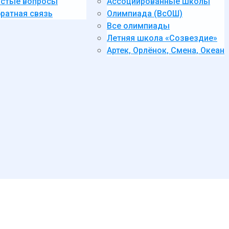
стые вопросы
Ассоциированные школы
ратная связь
Олимпиада (ВсОШ)
Все олимпиады
Летняя школа «Созвездие»
Артек, Орлёнок, Смена, Океан