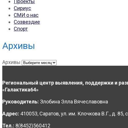
Проекты
Сириус
СМИ о нас
Созвездие
Спорт
Архивы
Архивы
Региональный центр выявления, поддержки и раз
«Галактика64»
Руководитель:
Злобина Элла Вячеславовна
Адрес:
410053, Саратов, ул. им. Клочкова В.Г., д. 85, с
Тел.:
8(8452)560412