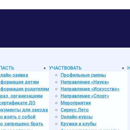
ПАСТЬ
УЧАСТВОВАТЬ
лайн-заявка
Профильные смены
нформация детям
Направление «Наука»
формация родителям
Направление «Искусство»
раз. организациям
Направление «Спорт»
сертификате ДО
Мероприятия
кументы для заезда
Сириус.Лето
о взять с собой
Онлайн-курсы
о запрещено брать
Кружки и клубы