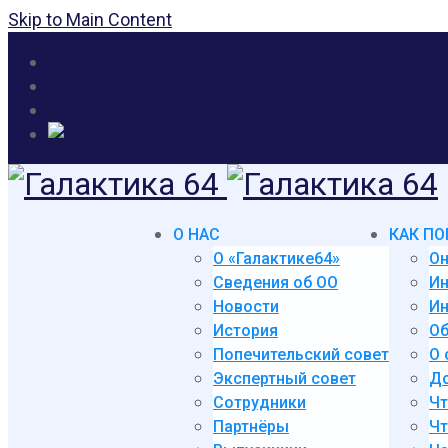
Skip to Main Content
О НАС
КАК ПО
О «Галактике64»
Он
Сведения об ОО
И
Новости
Ин
История
Об
Попечительский совет
О 
Экспертный совет
До
Сотрудники
Чт
Партнёры
Чт