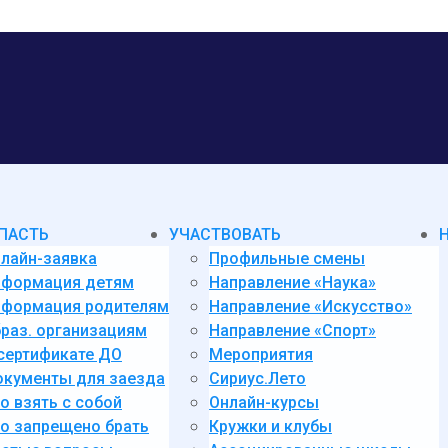
ПАСТЬ
УЧАСТВОВАТЬ
лайн-заявка
Профильные смены
нформация детям
Направление «Наука»
формация родителям
Направление «Искусство»
раз. организациям
Направление «Спорт»
сертификате ДО
Мероприятия
кументы для заезда
Сириус.Лето
о взять с собой
Онлайн-курсы
о запрещено брать
Кружки и клубы