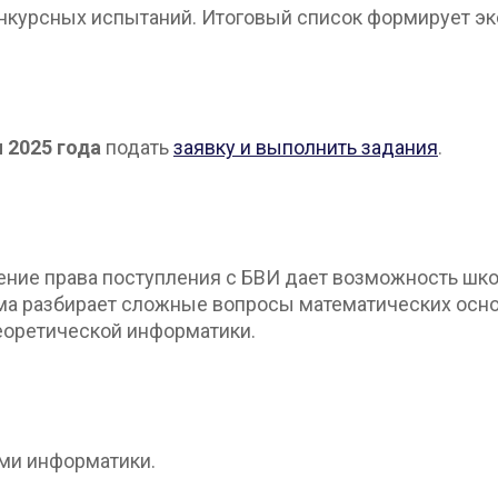
конкурсных испытаний. Итоговый список формирует э
я 2025 года
подать
заявку и выполнить задания
.
ение права поступления с БВИ дает возможность шко
ма разбирает сложные вопросы математических осно
еоретической информатики.
ми информатики.