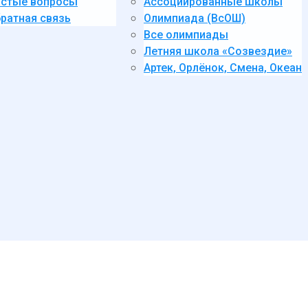
стые вопросы
Ассоциированные школы
ратная связь
Олимпиада (ВсОШ)
Все олимпиады
Летняя школа «Созвездие»
Артек, Орлёнок, Смена, Океан