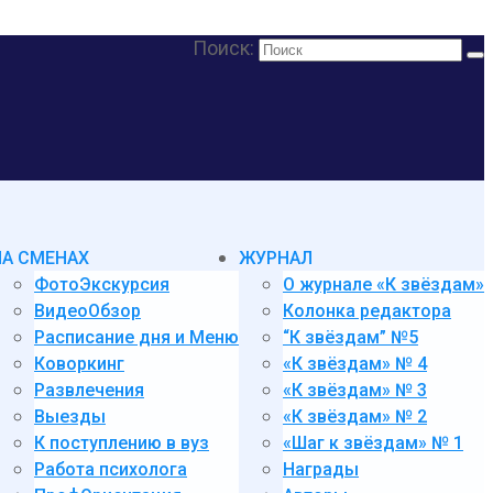
Поиск:
НА СМЕНАХ
ЖУРНАЛ
ФотоЭкскурсия
О журнале «К звёздам»
ВидеоОбзор
Колонка редактора
Расписание дня и Меню
“К звёздам” №5
Коворкинг
«К звёздам» № 4
Развлечения
«К звёздам» № 3
Выезды
«К звёздам» № 2
К поступлению в вуз
«Шаг к звёздам» № 1
Работа психолога
Награды