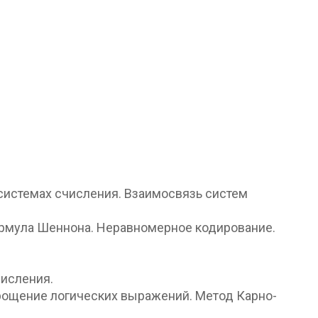
системах счисления. Взаимосвязь систем
ормула Шеннона. Неравномерное кодирование.
исления.
рощение логических выражений. Метод Карно-