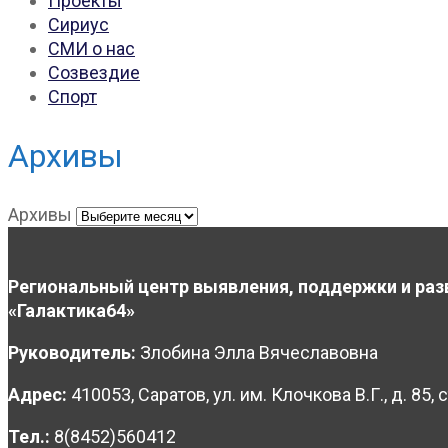
Проекты
Сириус
СМИ о нас
Созвездие
Спорт
Архивы
Архивы
Региональный центр выявления, поддержки и раз
«Галактика64»
Руководитель:
Злобина Элла Вячеславовна
Адрес:
410053, Саратов, ул. им. Клочкова В.Г., д. 85, с
Тел.:
8(8452)560412