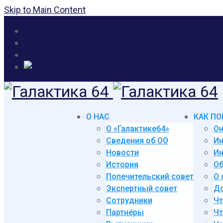
Skip to Main Content
О НАС
КАК ПО
О «Галактике64»
Он
Сведения об ОО
И
Новости
Ин
История
Об
Попечительский совет
О 
Экспертный совет
До
Сотрудники
Чт
Партнёры
Чт