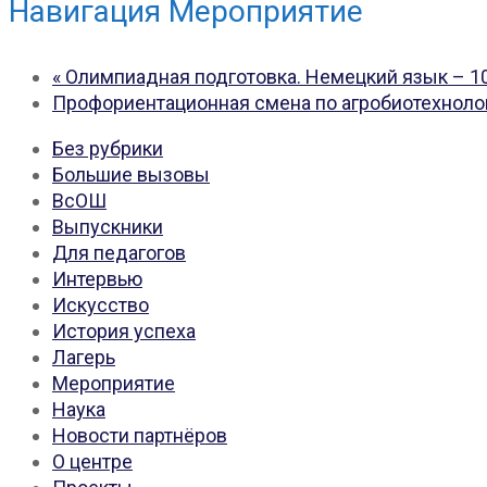
Навигация Мероприятие
«
Олимпиадная подготовка. Немецкий язык – 10
Профориентационная смена по агробиотехноло
Без рубрики
Большие вызовы
ВсОШ
Выпускники
Для педагогов
Интервью
Искусство
История успеха
Лагерь
Мероприятие
Наука
Новости партнёров
О центре