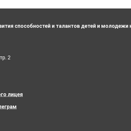
вития способностей и талантов детей и молодежи 
тр. 2
го лицея
леграм