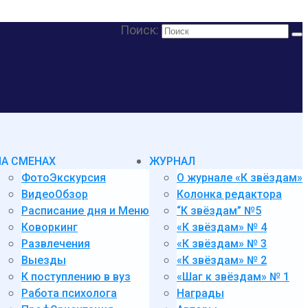
Поиск:
НА СМЕНАХ
ЖУРНАЛ
ФотоЭкскурсия
О журнале «К звёздам»
ВидеоОбзор
Колонка редактора
Расписание дня и Меню
“К звёздам” №5
Коворкинг
«К звёздам» № 4
Развлечения
«К звёздам» № 3
Выезды
«К звёздам» № 2
К поступлению в вуз
«Шаг к звёздам» № 1
Работа психолога
Награды