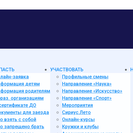
ПАСТЬ
УЧАСТВОВАТЬ
лайн-заявка
Профильные смены
нформация детям
Направление «Наука»
формация родителям
Направление «Искусство»
раз. организациям
Направление «Спорт»
сертификате ДО
Мероприятия
кументы для заезда
Сириус.Лето
о взять с собой
Онлайн-курсы
о запрещено брать
Кружки и клубы