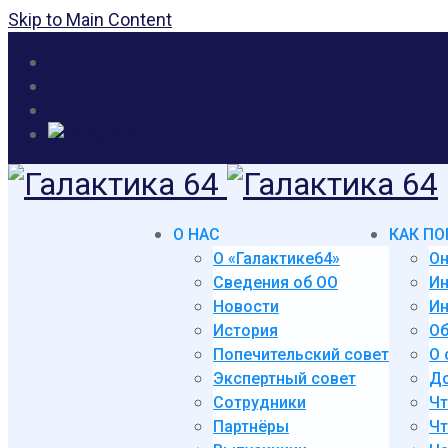
Skip to Main Content
О НАС
КАК ПО
О «Галактике64»
Он
Сведения об ОО
И
Новости
Ин
История
Об
Попечительский совет
О 
Экспертный совет
До
Сотрудники
Чт
Партнёры
Чт