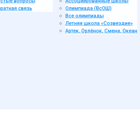
стые вопросы
Ассоциированные школы
ратная связь
Олимпиада (ВсОШ)
Все олимпиады
Летняя школа «Созвездие»
Артек, Орлёнок, Смена, Океан