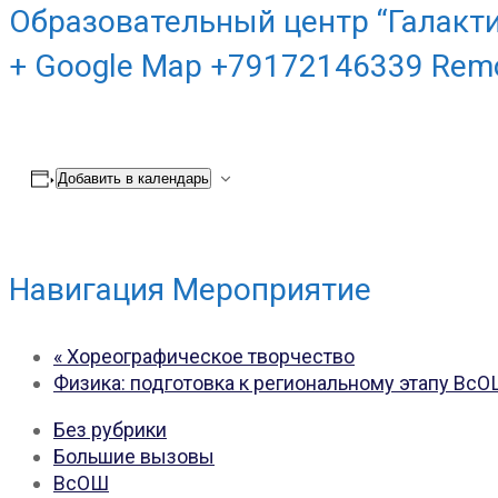
Образовательный центр “Галакти
+ Google Map +79172146339 Rem
Добавить в календарь
Навигация Мероприятие
«
Хореографическое творчество
Физика: подготовка к региональному этапу ВсО
Без рубрики
Большие вызовы
ВсОШ