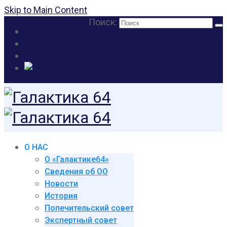
Skip to Main Content
Поиск:
О НАС
О «Галактике64»
Сведения об ОО
Новости
История
Попечительский совет
Экспертный совет