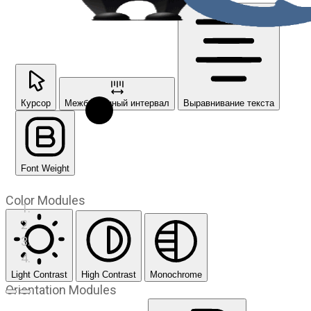
Курсор
Межбуквенный интервал
Выравнивание текста
Font Weight
Color Modules
Light Contrast
High Contrast
Monochrome
Orientation Modules
Предыдущий слайд
Следующий слайд