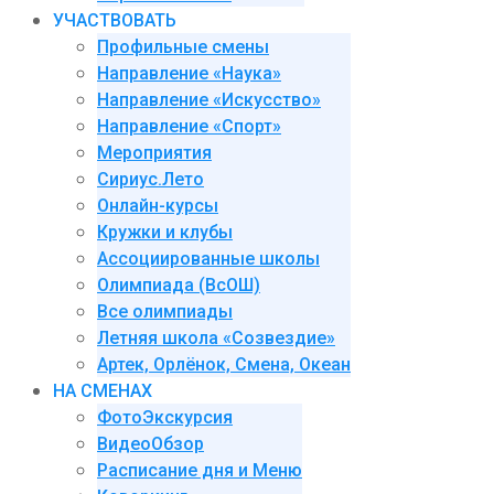
УЧАСТВОВАТЬ
Профильные смены
Направление «Наука»
Направление «Искусство»
Направление «Спорт»
Мероприятия
Сириус.Лето
Онлайн-курсы
Кружки и клубы
Ассоциированные школы
Олимпиада (ВсОШ)
Все олимпиады
Летняя школа «Созвездие»
Артек, Орлёнок, Смена, Океан
НА СМЕНАХ
ФотоЭкскурсия
ВидеоОбзор
Расписание дня и Меню