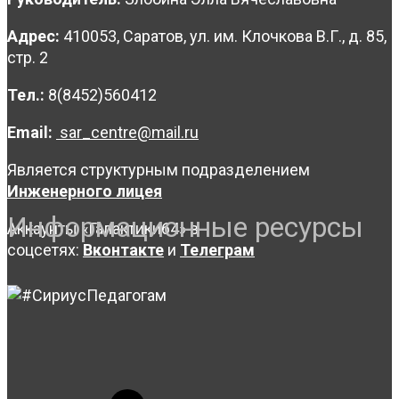
Адрес:
410053, Саратов, ул. им. Клочкова В.Г., д. 85,
стр. 2
Тел.:
8(8452)560412
Email:
sar_centre@mail.ru
Является структурным подразделением
Инженерного лицея
Информационные ресурсы
Аккаунты «Галактики64» в
соцсетях:
Вконтакте
и
Телеграм