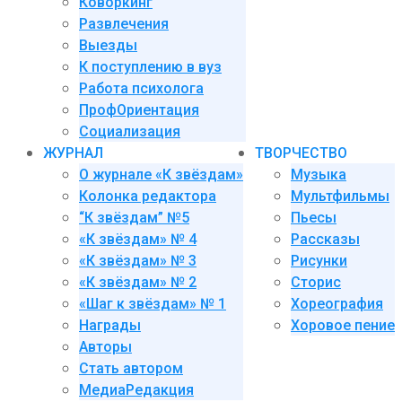
Коворкинг
Развлечения
Выезды
К поступлению в вуз
Работа психолога
ПрофОриентация
Социализация
ЖУРНАЛ
ТВОРЧЕСТВО
О журнале «К звёздам»
Музыка
Колонка редактора
Мультфильмы
“К звёздам” №5
Пьесы
«К звёздам» № 4
Рассказы
«К звёздам» № 3
Рисунки
«К звёздам» № 2
Сторис
«Шаг к звёздам» № 1
Хореография
Награды
Хоровое пение
Авторы
Стать автором
МедиаРедакция