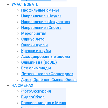
УЧАСТВОВАТЬ
Профильные смены
Направление «Наука»
Направление «Искусство»
Направление «Спорт»
Мероприятия
Сириус.Лето
Онлайн-курсы
Кружки и клубы
Ассоциированные школы
Олимпиада (ВсОШ)
Все олимпиады
Летняя школа «Созвездие»
Артек, Орлёнок, Смена, Океан
НА СМЕНАХ
ФотоЭкскурсия
ВидеоОбзор
Расписание дня и Меню