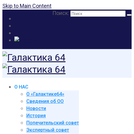
Skip to Main Content
Поиск:
О НАС
О «Галактике64»
Сведения об ОО
Новости
История
Попечительский совет
Экспертный совет