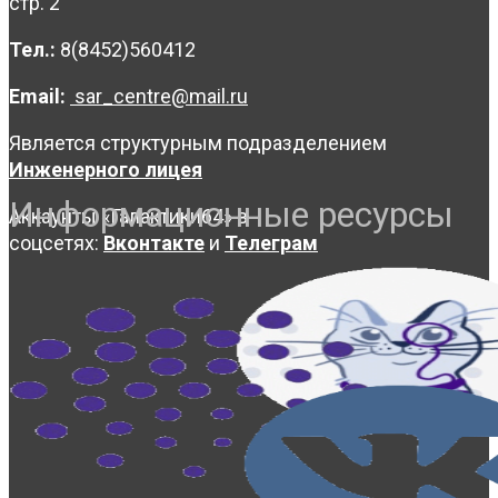
стр. 2
Тел.:
8(8452)560412
Email:
sar_centre@mail.ru
Является структурным подразделением
Инженерного лицея
Информационные ресурсы
Аккаунты «Галактики64» в
соцсетях:
Вконтакте
и
Телеграм