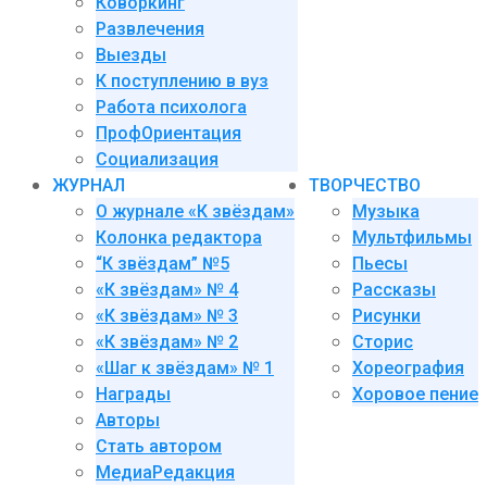
Коворкинг
Развлечения
Выезды
К поступлению в вуз
Работа психолога
ПрофОриентация
Социализация
ЖУРНАЛ
ТВОРЧЕСТВО
О журнале «К звёздам»
Музыка
Колонка редактора
Мультфильмы
“К звёздам” №5
Пьесы
«К звёздам» № 4
Рассказы
«К звёздам» № 3
Рисунки
«К звёздам» № 2
Сторис
«Шаг к звёздам» № 1
Хореография
Награды
Хоровое пение
Авторы
Стать автором
МедиаРедакция