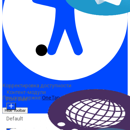
Корректировка доступности
Контент-модули
При поддержке
OneTap
Font Size
Hide Toolbar
Default