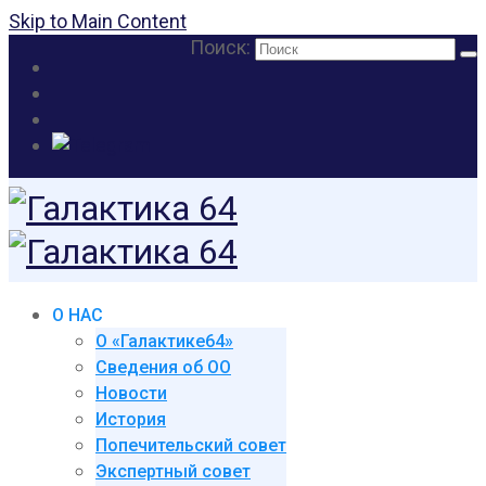
Skip to Main Content
Поиск:
О НАС
О «Галактике64»
Сведения об ОО
Новости
История
Попечительский совет
Экспертный совет