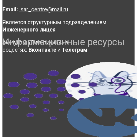
Email:
sar_centre@mail.ru
Является структурным подразделением
Инженерного лицея
Информационные ресурсы
Аккаунты «Галактики64» в
соцсетях:
Вконтакте
и
Телеграм