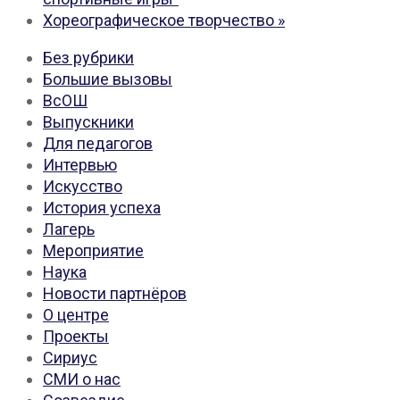
Хореографическое творчество
»
Без рубрики
Большие вызовы
ВсОШ
Выпускники
Для педагогов
Интервью
Искусство
История успеха
Лагерь
Мероприятие
Наука
Новости партнёров
О центре
Проекты
Сириус
СМИ о нас