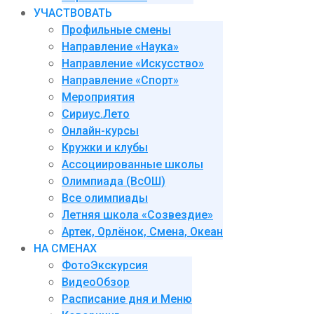
УЧАСТВОВАТЬ
Профильные смены
Направление «Наука»
Направление «Искусство»
Направление «Спорт»
Мероприятия
Сириус.Лето
Онлайн-курсы
Кружки и клубы
Ассоциированные школы
Олимпиада (ВсОШ)
Все олимпиады
Летняя школа «Созвездие»
Артек, Орлёнок, Смена, Океан
НА СМЕНАХ
ФотоЭкскурсия
ВидеоОбзор
Расписание дня и Меню