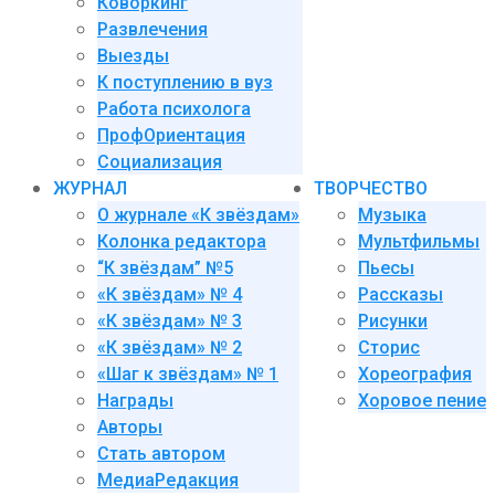
Коворкинг
Развлечения
Выезды
К поступлению в вуз
Работа психолога
ПрофОриентация
Социализация
ЖУРНАЛ
ТВОРЧЕСТВО
О журнале «К звёздам»
Музыка
Колонка редактора
Мультфильмы
“К звёздам” №5
Пьесы
«К звёздам» № 4
Рассказы
«К звёздам» № 3
Рисунки
«К звёздам» № 2
Сторис
«Шаг к звёздам» № 1
Хореография
Награды
Хоровое пение
Авторы
Стать автором
МедиаРедакция