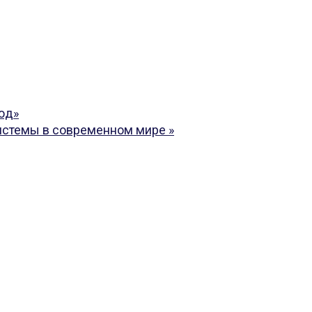
юд»
системы в современном мире
»