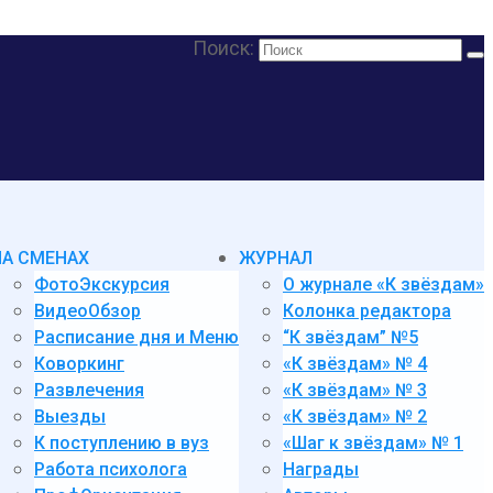
Поиск:
НА СМЕНАХ
ЖУРНАЛ
ФотоЭкскурсия
О журнале «К звёздам»
ВидеоОбзор
Колонка редактора
Расписание дня и Меню
“К звёздам” №5
Коворкинг
«К звёздам» № 4
Развлечения
«К звёздам» № 3
Выезды
«К звёздам» № 2
К поступлению в вуз
«Шаг к звёздам» № 1
Работа психолога
Награды