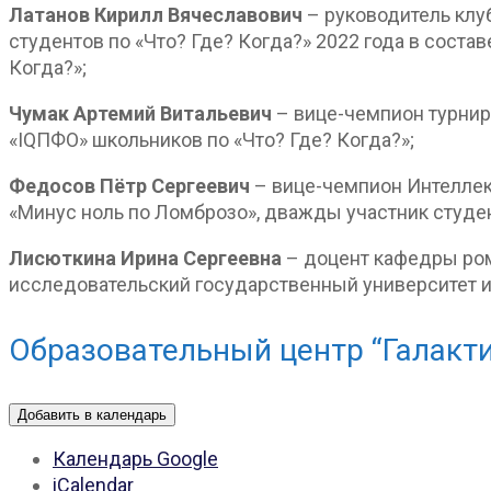
Латанов Кирилл Вячеславович
– руководитель клу
студентов по «Что? Где? Когда?» 2022 года в соста
Когда?»;
Чумак Артемий Витальевич
– вице-чемпион турнир
«IQПФО» школьников по «Что? Где? Когда?»;
Федосов Пётр Сергеевич
– вице-чемпион Интеллек
«Минус ноль по Ломброзо», дважды участник студен
Лисюткина Ирина Сергеевна
– доцент кафедры ро
исследовательский государственный университет и
Образовательный центр “Галакти
Добавить в календарь
Календарь Google
iCalendar