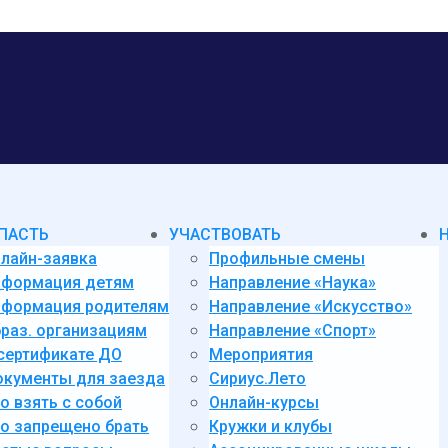
ПАСТЬ
УЧАСТВОВАТЬ
лайн-заявка
Профильные смены
нформация детям
Направление «Наука»
формация родителям
Направление «Искусство»
раз. организациям
Направление «Спорт»
сертификате ДО
Мероприятия
кументы для заезда
Сириус.Лето
о взять с собой
Онлайн-курсы
о запрещено брать
Кружки и клубы