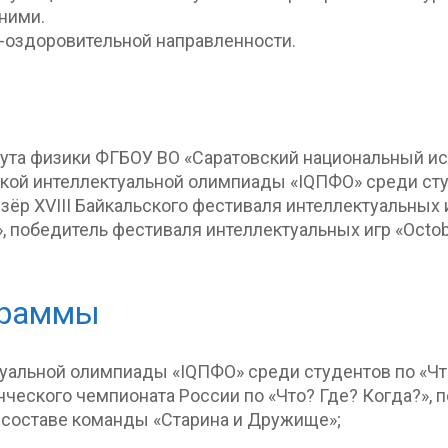
ними.
-оздоровительной направленности.
тута физики ФГБОУ ВО «Саратовский национальный и
ой интеллектуальной олимпиады «IQПФО» среди студе
ёр XVIII Байкальского фестиваля интеллектуальных и
, победитель фестиваля интеллектуальных игр «Octob
граммы
альной олимпиады «IQПФО» среди студентов по «Что
ческого чемпионата России по «Что? Где? Когда?», 
в составе команды «Старина и Дружище»;