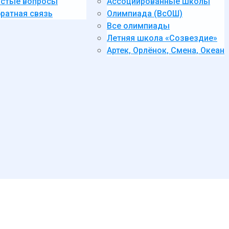
стые вопросы
Ассоциированные школы
ратная связь
Олимпиада (ВсОШ)
Все олимпиады
Летняя школа «Созвездие»
Артек, Орлёнок, Смена, Океан