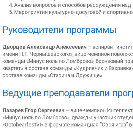
Анализ вопросов и способов рассуждения над 
Мероприятия культурно-досуговой и спортивно
Руководители программы
Дворцов Александр Алексеевич
– аспирант инсти
имени Н.Г. Чернышевского», вице-чемпион поволжск
команды «Минус ноль по Ломброзо», бронзовый приз
квартет» в составе команды «Кудрявчик и Вахривка»
составе команды «Старина и Дружище»
Ведущие преподаватели про
Лазарев Егор Сергеевич
– вице-чемпион Интеллекту
«Минус ноль по Ломброзо», дважды участник студен
«OctobearfestVI» в формате командная “Своя игра” 