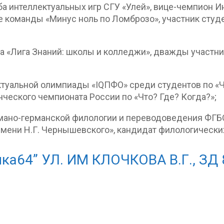
ба интеллектуальных игр СГУ «Улей», вице-чемпион 
ве команды «Минус ноль по Ломброзо», участник студ
а «Лига Знаний: школы и колледжи», дважды участн
туальной олимпиады «IQПФО» среди студентов по «Чт
ческого чемпионата России по «Что? Где? Когда?»;
мано-германской филологии и переводоведения ФГБ
мени Н.Г. Чернышевского», кандидат филологических
ка64” УЛ. ИМ КЛОЧКОВА В.Г., ЗД 