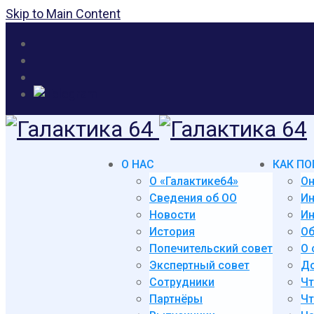
Skip to Main Content
О НАС
КАК ПО
О «Галактике64»
Он
Сведения об ОО
И
Новости
Ин
История
Об
Попечительский совет
О 
Экспертный совет
До
Сотрудники
Чт
Партнёры
Чт