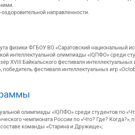
ними.
-оздоровительной направленности.
тута физики ФГБОУ ВО «Саратовский национальный и
ой интеллектуальной олимпиады «IQПФО» среди студе
ёр XVIII Байкальского фестиваля интеллектуальных и
, победитель фестиваля интеллектуальных игр «Octob
граммы
альной олимпиады «IQПФО» среди студентов по «Что
ческого чемпионата России по «Что? Где? Когда?», 
в составе команды «Старина и Дружище»;