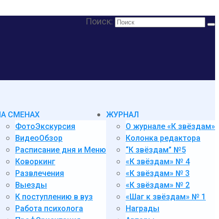
Поиск:
НА СМЕНАХ
ЖУРНАЛ
ФотоЭкскурсия
О журнале «К звёздам»
ВидеоОбзор
Колонка редактора
Расписание дня и Меню
“К звёздам” №5
Коворкинг
«К звёздам» № 4
Развлечения
«К звёздам» № 3
Выезды
«К звёздам» № 2
К поступлению в вуз
«Шаг к звёздам» № 1
Работа психолога
Награды