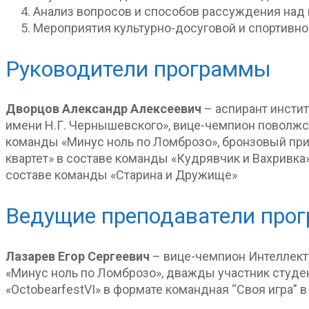
Анализ вопросов и способов рассуждения над 
Мероприятия культурно-досуговой и спортивно
Руководители программы
Дворцов Александр Алексеевич
– аспирант инсти
имени Н.Г. Чернышевского», вице-чемпион поволжск
команды «Минус ноль по Ломброзо», бронзовый приз
квартет» в составе команды «Кудрявчик и Вахривка»
составе команды «Старина и Дружище»
Ведущие преподаватели про
Лазарев Егор Сергеевич
– вице-чемпион Интеллекту
«Минус ноль по Ломброзо», дважды участник студен
«OctobearfestVI» в формате командная “Своя игра” 