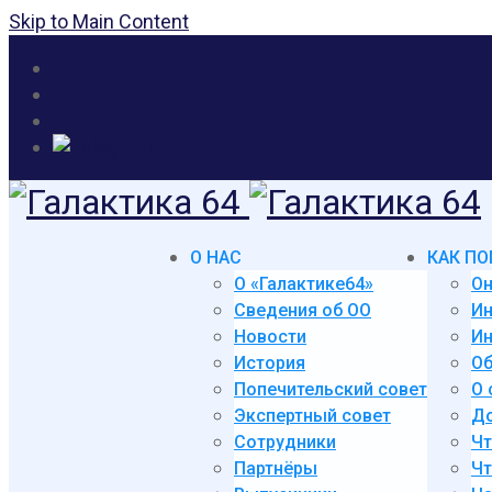
Skip to Main Content
О НАС
КАК ПО
О «Галактике64»
Он
Сведения об ОО
И
Новости
Ин
История
Об
Попечительский совет
О 
Экспертный совет
До
Сотрудники
Чт
Партнёры
Чт