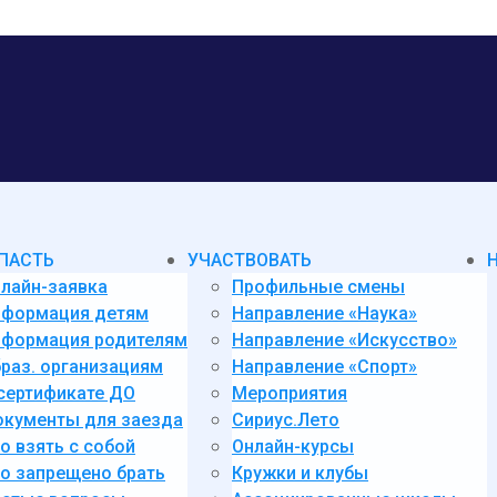
ПАСТЬ
УЧАСТВОВАТЬ
лайн-заявка
Профильные смены
нформация детям
Направление «Наука»
формация родителям
Направление «Искусство»
раз. организациям
Направление «Спорт»
сертификате ДО
Мероприятия
кументы для заезда
Сириус.Лето
о взять с собой
Онлайн-курсы
о запрещено брать
Кружки и клубы