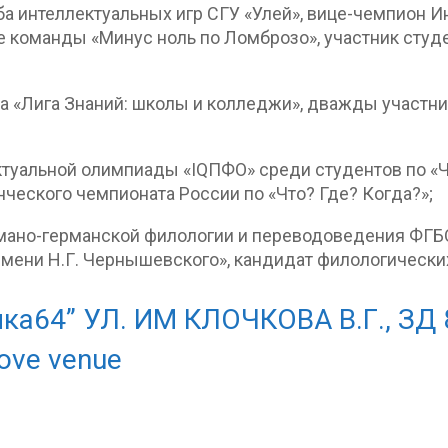
ба интеллектуальных игр СГУ «Улей», вице-чемпион 
ве команды «Минус ноль по Ломброзо», участник студ
а «Лига Знаний: школы и колледжи», дважды участн
туальной олимпиады «IQПФО» среди студентов по «Чт
ческого чемпионата России по «Что? Где? Когда?»;
мано-германской филологии и переводоведения ФГБ
мени Н.Г. Чернышевского», кандидат филологических
ка64” УЛ. ИМ КЛОЧКОВА В.Г., ЗД 
ove venue