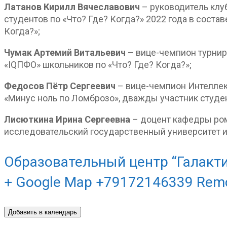
Латанов Кирилл Вячеславович
– руководитель клу
студентов по «Что? Где? Когда?» 2022 года в соста
Когда?»;
Чумак Артемий Витальевич
– вице-чемпион турнир
«IQПФО» школьников по «Что? Где? Когда?»;
Федосов Пётр Сергеевич
– вице-чемпион Интеллек
«Минус ноль по Ломброзо», дважды участник студен
Лисюткина Ирина Сергеевна
– доцент кафедры ро
исследовательский государственный университет и
Образовательный центр “Галакти
+ Google Map +79172146339 Rem
Добавить в календарь