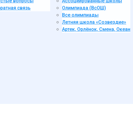
стые вопросы
Ассоциированные школы
ратная связь
Олимпиада (ВсОШ)
Все олимпиады
Летняя школа «Созвездие»
Артек, Орлёнок, Смена, Океан