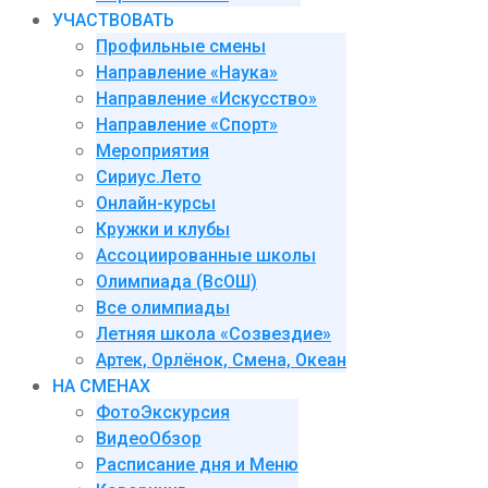
УЧАСТВОВАТЬ
Профильные смены
Направление «Наука»
Направление «Искусство»
Направление «Спорт»
Мероприятия
Сириус.Лето
Онлайн-курсы
Кружки и клубы
Ассоциированные школы
Олимпиада (ВсОШ)
Все олимпиады
Летняя школа «Созвездие»
Артек, Орлёнок, Смена, Океан
НА СМЕНАХ
ФотоЭкскурсия
ВидеоОбзор
Расписание дня и Меню