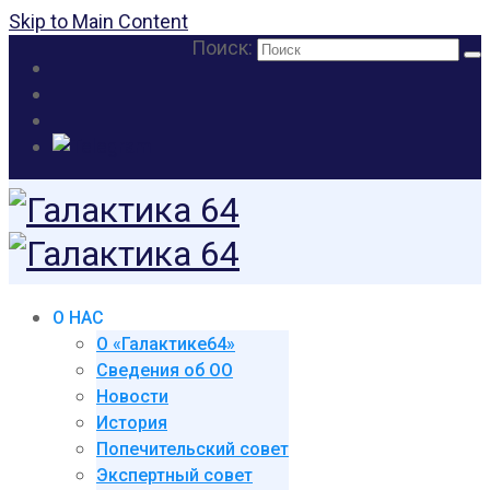
Skip to Main Content
Поиск:
О НАС
О «Галактике64»
Сведения об ОО
Новости
История
Попечительский совет
Экспертный совет