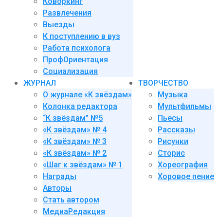
Коворкинг
Развлечения
Выезды
К поступлению в вуз
Работа психолога
ПрофОриентация
Социализация
ЖУРНАЛ
ТВОРЧЕСТВО
О журнале «К звёздам»
Музыка
Колонка редактора
Мультфильмы
“К звёздам” №5
Пьесы
«К звёздам» № 4
Рассказы
«К звёздам» № 3
Рисунки
«К звёздам» № 2
Сторис
«Шаг к звёздам» № 1
Хореография
Награды
Хоровое пение
Авторы
Стать автором
МедиаРедакция