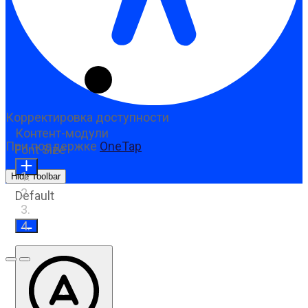
Корректировка доступности
Контент-модули
При поддержке
OneTap
Font Size
Hide Toolbar
Default
Предыдущий слайд
Следующий слайд