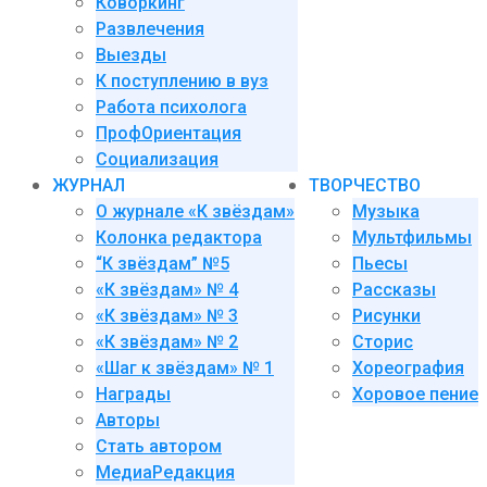
Коворкинг
Развлечения
Выезды
К поступлению в вуз
Работа психолога
ПрофОриентация
Социализация
ЖУРНАЛ
ТВОРЧЕСТВО
О журнале «К звёздам»
Музыка
Колонка редактора
Мультфильмы
“К звёздам” №5
Пьесы
«К звёздам» № 4
Рассказы
«К звёздам» № 3
Рисунки
«К звёздам» № 2
Сторис
«Шаг к звёздам» № 1
Хореография
Награды
Хоровое пение
Авторы
Стать автором
МедиаРедакция