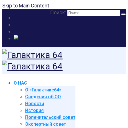
Skip to Main Content
Поиск:
О НАС
О «Галактике64»
Сведения об ОО
Новости
История
Попечительский совет
Экспертный совет