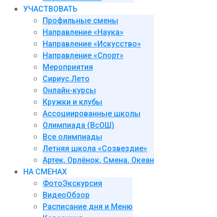
УЧАСТВОВАТЬ
Профильные смены
Направление «Наука»
Направление «Искусство»
Направление «Спорт»
Мероприятия
Сириус.Лето
Онлайн-курсы
Кружки и клубы
Ассоциированные школы
Олимпиада (ВсОШ)
Все олимпиады
Летняя школа «Созвездие»
Артек, Орлёнок, Смена, Океан
НА СМЕНАХ
ФотоЭкскурсия
ВидеоОбзор
Расписание дня и Меню