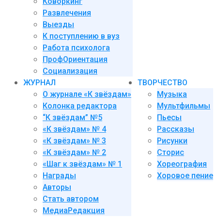
Коворкинг
Развлечения
Выезды
К поступлению в вуз
Работа психолога
ПрофОриентация
Социализация
ЖУРНАЛ
ТВОРЧЕСТВО
О журнале «К звёздам»
Музыка
Колонка редактора
Мультфильмы
“К звёздам” №5
Пьесы
«К звёздам» № 4
Рассказы
«К звёздам» № 3
Рисунки
«К звёздам» № 2
Сторис
«Шаг к звёздам» № 1
Хореография
Награды
Хоровое пение
Авторы
Стать автором
МедиаРедакция