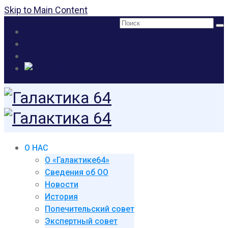
Skip to Main Content
Поиск:
О НАС
О «Галактике64»
Сведения об ОО
Новости
История
Попечительский совет
Экспертный совет