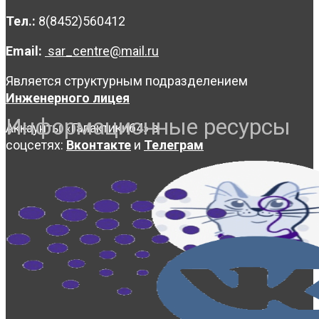
Тел.:
8(8452)560412
Email:
sar_centre@mail.ru
Является структурным подразделением
Инженерного лицея
Информационные ресурсы
Аккаунты «Галактики64» в
соцсетях:
Вконтакте
и
Телеграм