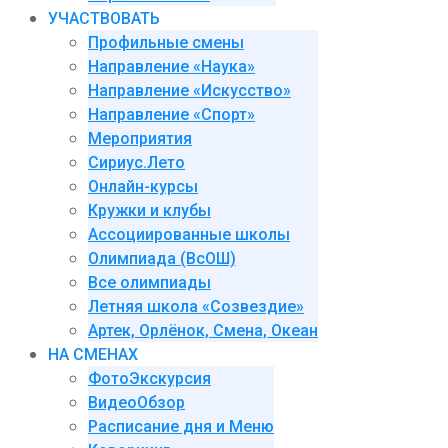
УЧАСТВОВАТЬ
Профильные смены
Направление «Наука»
Направление «Искусство»
Направление «Спорт»
Мероприятия
Сириус.Лето
Онлайн-курсы
Кружки и клубы
Ассоциированные школы
Олимпиада (ВсОШ)
Все олимпиады
Летняя школа «Созвездие»
Артек, Орлёнок, Смена, Океан
НА СМЕНАХ
ФотоЭкскурсия
ВидеоОбзор
Расписание дня и Меню