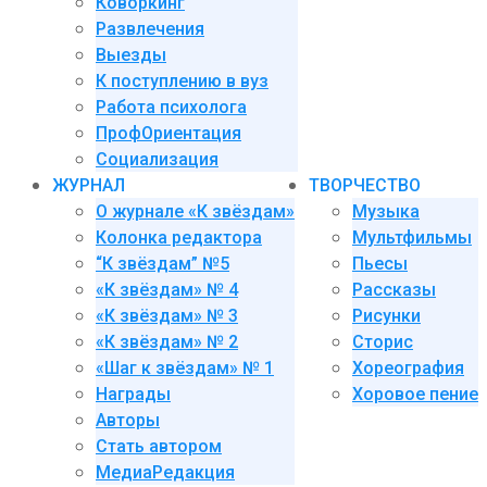
Коворкинг
Развлечения
Выезды
К поступлению в вуз
Работа психолога
ПрофОриентация
Социализация
ЖУРНАЛ
ТВОРЧЕСТВО
О журнале «К звёздам»
Музыка
Колонка редактора
Мультфильмы
“К звёздам” №5
Пьесы
«К звёздам» № 4
Рассказы
«К звёздам» № 3
Рисунки
«К звёздам» № 2
Сторис
«Шаг к звёздам» № 1
Хореография
Награды
Хоровое пение
Авторы
Стать автором
МедиаРедакция