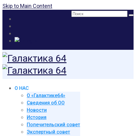
Skip to Main Content
Поиск:
О НАС
О «Галактике64»
Сведения об ОО
Новости
История
Попечительский совет
Экспертный совет