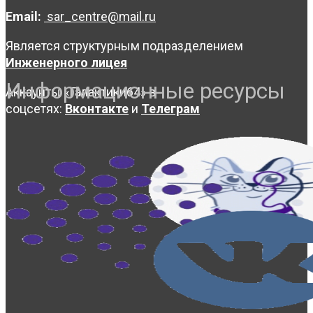
Email:
sar_centre@mail.ru
Является структурным подразделением
Инженерного лицея
Информационные ресурсы
Аккаунты «Галактики64» в
соцсетях:
Вконтакте
и
Телеграм