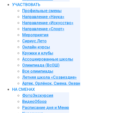
УЧАСТВОВАТЬ
Профильные смены
Направление «Наука»
Направление «Искусство»
Направление «Спорт»
Мероприятия
Сириус.Лето
Онлайн-курсы
Кружки и клубы
Ассоциированные школы
Олимпиада (ВсОШ)
Все олимпиады
Летняя школа «Созвездие»
Артек, Орлёнок, Смена, Океан
НА СМЕНАХ
ФотоЭкскурсия
ВидеоОбзор
Расписание дня и Меню