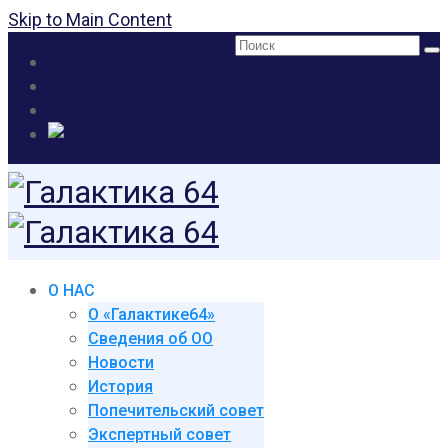
Skip to Main Content
Поиск:
О НАС
О «Галактике64»
Сведения об ОО
Новости
История
Попечительский совет
Экспертный совет