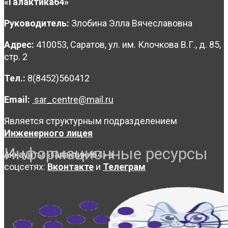
«Галактика64»
Руководитель:
Злобина Элла Вячеславовна
Адрес:
410053, Саратов, ул. им. Клочкова В.Г., д. 85,
стр. 2
Тел.:
8(8452)560412
Email:
sar_centre@mail.ru
Является структурным подразделением
Инженерного лицея
Информационные ресурсы
Аккаунты «Галактики64» в
соцсетях:
Вконтакте
и
Телеграм