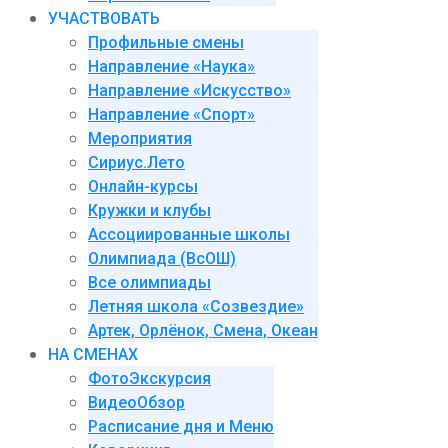
УЧАСТВОВАТЬ
Профильные смены
Направление «Наука»
Направление «Искусство»
Направление «Спорт»
Мероприятия
Сириус.Лето
Онлайн-курсы
Кружки и клубы
Ассоциированные школы
Олимпиада (ВсОШ)
Все олимпиады
Летняя школа «Созвездие»
Артек, Орлёнок, Смена, Океан
НА СМЕНАХ
ФотоЭкскурсия
ВидеоОбзор
Расписание дня и Меню