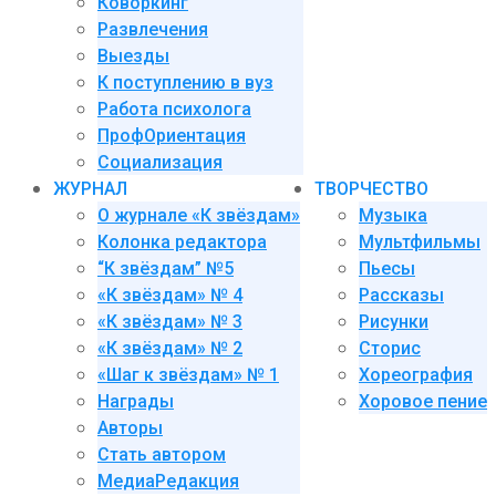
Коворкинг
Развлечения
Выезды
К поступлению в вуз
Работа психолога
ПрофОриентация
Социализация
ЖУРНАЛ
ТВОРЧЕСТВО
О журнале «К звёздам»
Музыка
Колонка редактора
Мультфильмы
“К звёздам” №5
Пьесы
«К звёздам» № 4
Рассказы
«К звёздам» № 3
Рисунки
«К звёздам» № 2
Сторис
«Шаг к звёздам» № 1
Хореография
Награды
Хоровое пение
Авторы
Стать автором
МедиаРедакция