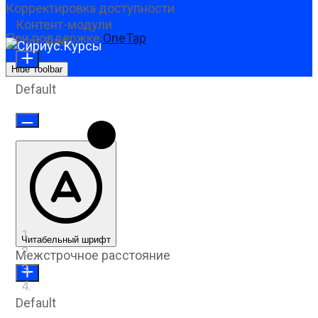
Корректировка доступности
Контент-модули
При поддержке
OneTap
Font Size
Hide Toolbar
Default
Читабельный шрифт
Межстрочное расстояние
Default