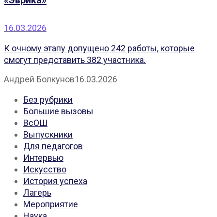
«Эврика»
16.03.2026
К очному этапу допущено 242 работы, которые
смогут представить 382 участника.
Андрей Болкунов
16.03.2026
Без рубрики
Большие вызовы
ВсОШ
Выпускники
Для педагогов
Интервью
Искусство
История успеха
Лагерь
Мероприятие
Наука