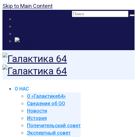
Skip to Main Content
Поиск:
О НАС
О «Галактике64»
Сведения об ОО
Новости
История
Попечительский совет
Экспертный совет