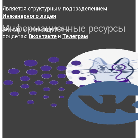
Является структурным подразделением
Инженерного лицея
Информационные ресурсы
Аккаунты «Галактики64» в
соцсетях:
Вконтакте
и
Телеграм