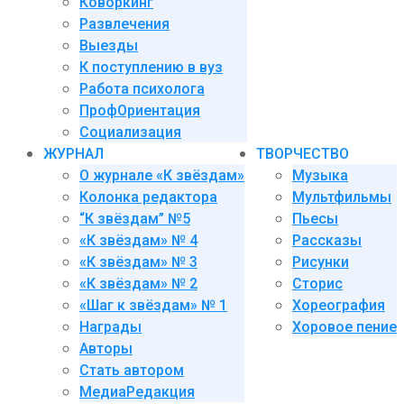
Коворкинг
Развлечения
Выезды
К поступлению в вуз
Работа психолога
ПрофОриентация
Социализация
ЖУРНАЛ
ТВОРЧЕСТВО
О журнале «К звёздам»
Музыка
Колонка редактора
Мультфильмы
“К звёздам” №5
Пьесы
«К звёздам» № 4
Рассказы
«К звёздам» № 3
Рисунки
«К звёздам» № 2
Сторис
«Шаг к звёздам» № 1
Хореография
Награды
Хоровое пение
Авторы
Стать автором
МедиаРедакция