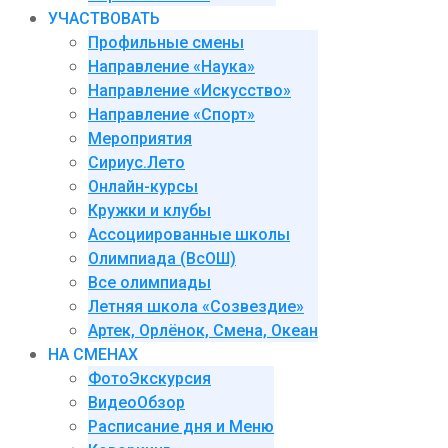
УЧАСТВОВАТЬ
Профильные смены
Направление «Наука»
Направление «Искусство»
Направление «Спорт»
Мероприятия
Сириус.Лето
Онлайн-курсы
Кружки и клубы
Ассоциированные школы
Олимпиада (ВсОШ)
Все олимпиады
Летняя школа «Созвездие»
Артек, Орлёнок, Смена, Океан
НА СМЕНАХ
ФотоЭкскурсия
ВидеоОбзор
Расписание дня и Меню