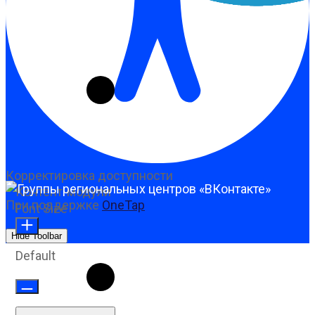
Корректировка доступности
Контент-модули
При поддержке
OneTap
Font Size
Hide Toolbar
Default