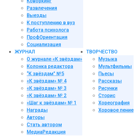
Коворкинг
Развлечения
Выезды
К поступлению в вуз
Работа психолога
ПрофОриентация
Социализация
ЖУРНАЛ
ТВОРЧЕСТВО
О журнале «К звёздам»
Музыка
Колонка редактора
Мультфильмы
“К звёздам” №5
Пьесы
«К звёздам» № 4
Рассказы
«К звёздам» № 3
Рисунки
«К звёздам» № 2
Сторис
«Шаг к звёздам» № 1
Хореография
Награды
Хоровое пение
Авторы
Стать автором
МедиаРедакция