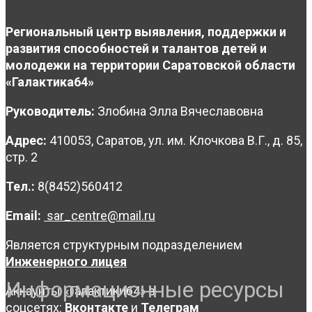
Региональный центр выявления, поддержки и
развития способностей и талантов детей и
молодежи на территории Саратовской области
«Галактика64»
Руководитель:
Злобина Элла Вячеславовна
Адрес:
410053, Саратов, ул. им. Клочкова В.Г., д. 85,
стр. 2
Тел.:
8(8452)560412
Email:
sar_centre@mail.ru
Является структурным подразделением
Инженерного лицея
Информационные ресурсы
Аккаунты «Галактики64» в
соцсетях:
Вконтакте
и
Телеграм