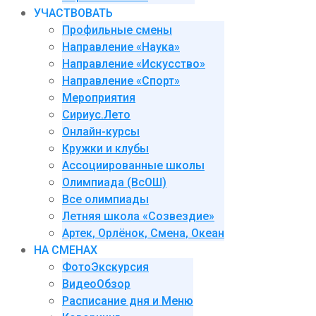
УЧАСТВОВАТЬ
Профильные смены
Направление «Наука»
Направление «Искусство»
Направление «Спорт»
Мероприятия
Сириус.Лето
Онлайн-курсы
Кружки и клубы
Ассоциированные школы
Олимпиада (ВсОШ)
Все олимпиады
Летняя школа «Созвездие»
Артек, Орлёнок, Смена, Океан
НА СМЕНАХ
ФотоЭкскурсия
ВидеоОбзор
Расписание дня и Меню