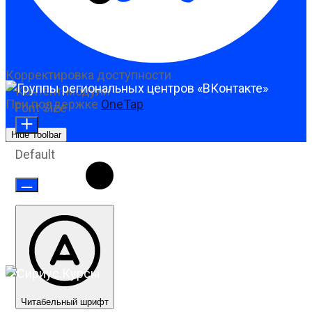
Корректировка доступности
Контент-модули
При поддержке
OneTap
Font Size
Hide Toolbar
Default
Читабельный шрифт