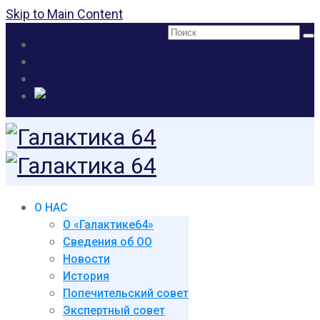
Skip to Main Content
Поиск:
О НАС
О «Галактике64»
Сведения об ОО
Новости
История
Попечительский совет
Экспертный совет