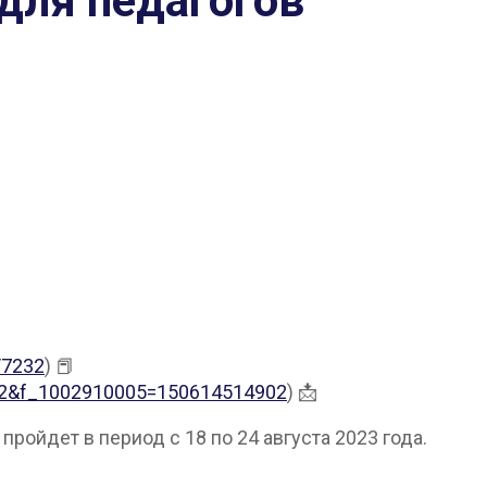
для педагогов
/7232
) 📕
4232&f_1002910005=150614514902
) 📩
ройдет в период с 18 по 24 августа 2023 года.