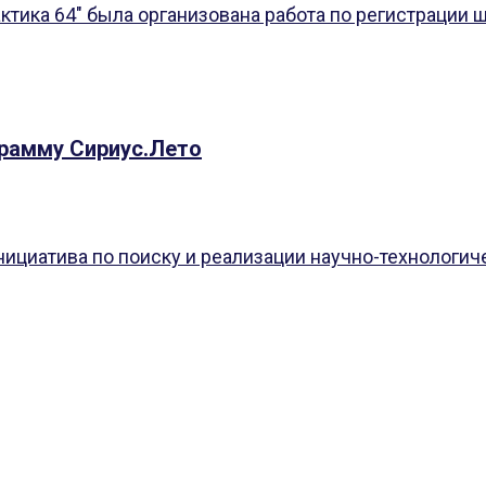
тика 64" была организована работа по регистрации ш
грамму Сириус.Лето
ициатива по поиску и реализации научно-технологич