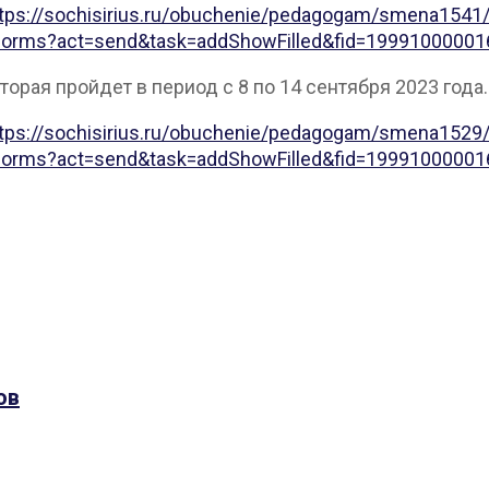
tps://sochisirius.ru/obuchenie/pedagogam/smena1541
s.ru/forms?act=send&task=addShowFilled&fid=19991000
торая пройдет в период с 8 по 14 сентября 2023 года.
tps://sochisirius.ru/obuchenie/pedagogam/smena1529
s.ru/forms?act=send&task=addShowFilled&fid=19991000
ов