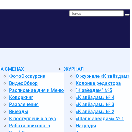
Поиск:
НА СМЕНАХ
ЖУРНАЛ
ФотоЭкскурсия
О журнале «К звёздам»
ВидеоОбзор
Колонка редактора
Расписание дня и Меню
“К звёздам” №5
Коворкинг
«К звёздам» № 4
Развлечения
«К звёздам» № 3
Выезды
«К звёздам» № 2
К поступлению в вуз
«Шаг к звёздам» № 1
Работа психолога
Награды