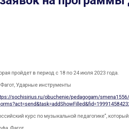
заявок на программы 
орая пройдет в период с 18 по 24 июля 2023 года.
, Фагот, Ударные инструменты
tps://sochisirius.ru/obuchenie/pedagogam/smena1556
s.ru/forms?act=send&task=addShowFilled&fid=19991458
ссийский курс по музыкальной педагогике”, который п
рфа, Фагот