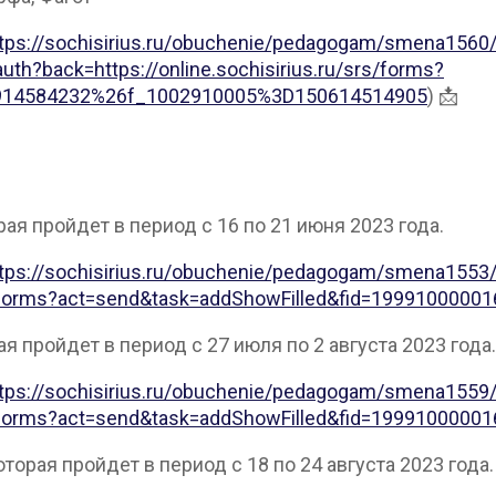
tps://sochisirius.ru/obuchenie/pedagogam/smena1560
/auth?back=https://online.sochisirius.ru/srs/forms?
9914584232%26f_1002910005%3D150614514905
) 📩
рая пройдет в период с 16 по 21 июня 2023 года.
tps://sochisirius.ru/obuchenie/pedagogam/smena1553
s.ru/forms?act=send&task=addShowFilled&fid=19991000
я пройдет в период с 27 июля по 2 августа 2023 года.
tps://sochisirius.ru/obuchenie/pedagogam/smena1559
s.ru/forms?act=send&task=addShowFilled&fid=19991000
торая пройдет в период с 18 по 24 августа 2023 года.