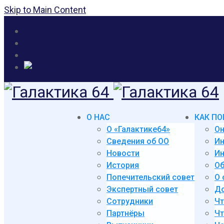
Skip to Main Content
О НАС
КАК ПО
О «Галактике64»
Он
Сведения об ОО
И
Новости
Ин
История
Об
Попечительский совет
О 
Экспертный совет
До
Сотрудники
Чт
Партнёры
Чт