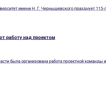
рситет имени Н. Г. Чернышевского празднует 115-лет
ют работу над проектом
асти была организована работа проектной команды из