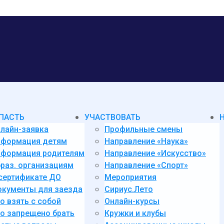
ПАСТЬ
УЧАСТВОВАТЬ
лайн-заявка
Профильные смены
нформация детям
Направление «Наука»
формация родителям
Направление «Искусство»
раз. организациям
Направление «Спорт»
сертификате ДО
Мероприятия
кументы для заезда
Сириус.Лето
о взять с собой
Онлайн-курсы
о запрещено брать
Кружки и клубы