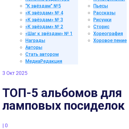
“К звёздам” №5
Пьесы
«К звёздам» № 4
Рассказы
«К звёздам» № 3
Рисунки
«К звёздам» № 2
Сторис
«Шаг к звёздам» № 1
Хореография
Награды
Хоровое пение
Авторы
Стать автором
МедиаРедакция
3
Окт 2025
ТОП-5 альбомов для
ламповых посиделок
|
0