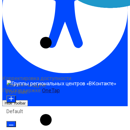
Корректировка доступности
Контент-модули
При поддержке
OneTap
Font Size
Hide Toolbar
Default