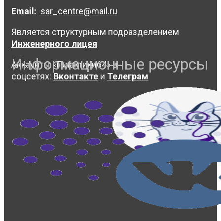
Email:
sar_centre@mail.ru
Является структурным подразделением
Инженерного лицея
Информационные ресурсы
Аккаунты «Галактики64» в
соцсетях:
Вконтакте
и
Телеграм