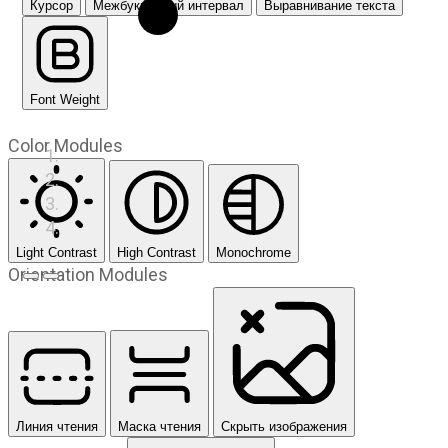
Курсор
Межбуквенный интервал
Выравнивание текста
Font Weight
Color Modules
Light Contrast
High Contrast
Monochrome
Orientation Modules
Предыдущий слайд
Следующий слайд
Линия чтения
Маска чтения
Скрыть изображения