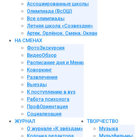
Ассоциированные школы
Олимпиада (ВсОШ)
Все олимпиады
Летняя школа «Созвездие»
Артек, Орлёнок, Смена, Океан
НА СМЕНАХ
ФотоЭкскурсия
ВидеоОбзор
Расписание дня и Меню
Коворкинг
Развлечения
Выезды
К поступлению в вуз
Работа психолога
ПрофОриентация
Социализация
ЖУРНАЛ
ТВОРЧЕСТВО
О журнале «К звёздам»
Музыка
Колонка редактора
Мультфильмы