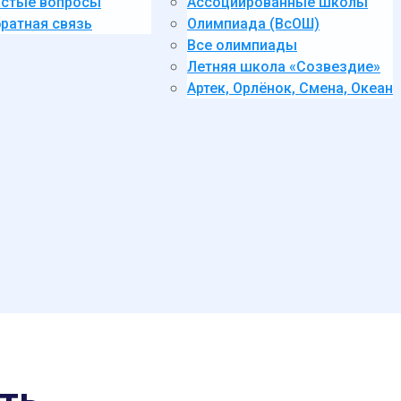
стые вопросы
Ассоциированные школы
ратная связь
Олимпиада (ВсОШ)
Все олимпиады
Летняя школа «Созвездие»
Артек, Орлёнок, Смена, Океан