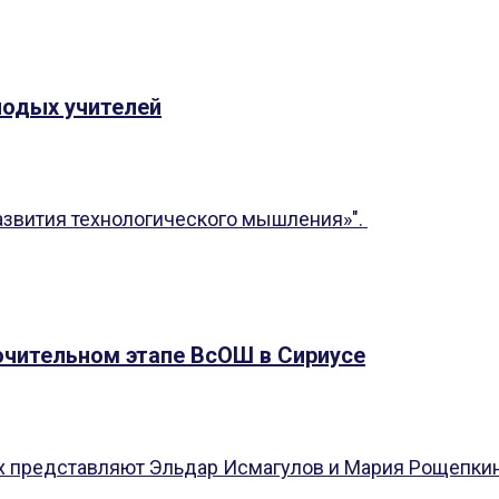
лодых учителей
азвития технологического мышления»".
ючительном этапе ВсОШ в Сириусе
х представляют Эльдар Исмагулов и Мария Рощепкин