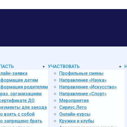
ПАСТЬ
УЧАСТВОВАТЬ
лайн-заявка
Профильные смены
нформация детям
Направление «Наука»
формация родителям
Направление «Искусство»
раз. организациям
Направление «Спорт»
сертификате ДО
Мероприятия
кументы для заезда
Сириус.Лето
о взять с собой
Онлайн-курсы
о запрещено брать
Кружки и клубы