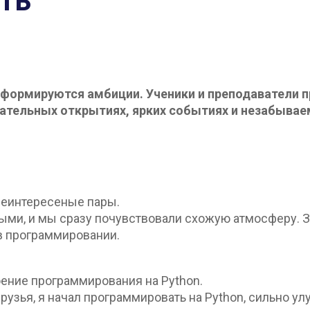
ть
и формируются амбиции. Ученики и преподаватели 
ательных открытиях, ярких событиях и незабывае
неинтересеные пары.
ыми, и мы сразу почувствовали схожую атмосферу. З
в программировании.
ение программирования на Python.
рузья, я начал программировать на Python, сильно у