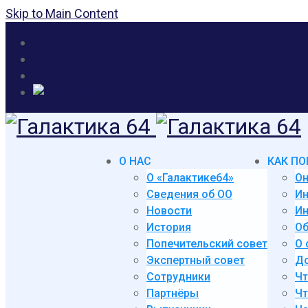
Skip to Main Content
О НАС
КАК ПО
О «Галактике64»
Он
Сведения об ОО
И
Новости
Ин
История
Об
Попечительский совет
О 
Экспертный совет
До
Сотрудники
Чт
Партнёры
Чт