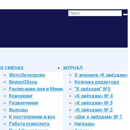
Поиск:
НА СМЕНАХ
ЖУРНАЛ
ФотоЭкскурсия
О журнале «К звёздам»
ВидеоОбзор
Колонка редактора
Расписание дня и Меню
“К звёздам” №5
Коворкинг
«К звёздам» № 4
Развлечения
«К звёздам» № 3
Выезды
«К звёздам» № 2
К поступлению в вуз
«Шаг к звёздам» № 1
Работа психолога
Награды