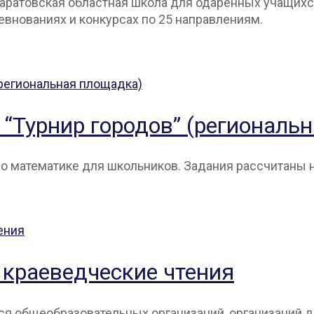
 саратовская областная школа для одаренных учащих
евнованиях и конкурсах по 25 направлениям.
“Турнир городов” (региональ
о ма­тема­тике для школь­ни­ков. Задания расс­чи­таны
 краеведческие чтения
я общеобразовательных организаций, организаций д