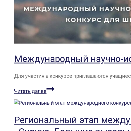
Международный научно-ис
Для участия в конкурсе приглашаются учащиес
Международный
Читать далее
научно-
исследовательский
конкурс
для
Региональный этап междун
школьников
«Арктика»