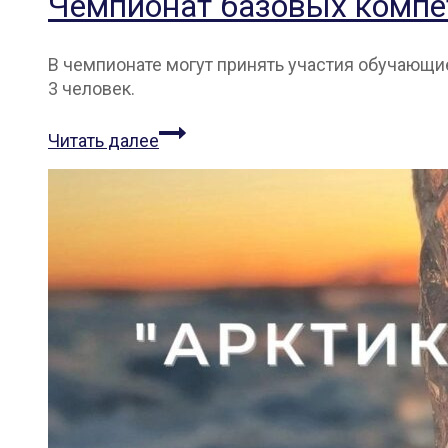
Чемпионат базовых компе
к
мастерству”
В чемпионате могут принять участия обучающи
3 человек.
Чемпионат
Читать далее
базовых
компетенций
по
БАС