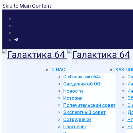
Skip to Main Content
О НАС
КАК ПО
О «Галактике64»
Он
Сведения об ОО
И
Новости
Ин
История
Об
Попечительский совет
О 
Экспертный совет
До
Сотрудники
Чт
Партнёры
Чт