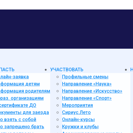
ПАСТЬ
УЧАСТВОВАТЬ
лайн-заявка
Профильные смены
нформация детям
Направление «Наука»
формация родителям
Направление «Искусство»
раз. организациям
Направление «Спорт»
сертификате ДО
Мероприятия
кументы для заезда
Сириус.Лето
о взять с собой
Онлайн-курсы
о запрещено брать
Кружки и клубы