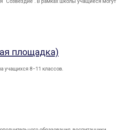
ся “Созвездие”. В рамках школы учащиеся могут
ная площадка)
 на учащихся 8−11 классов.
ополнительного образования, воспитанники