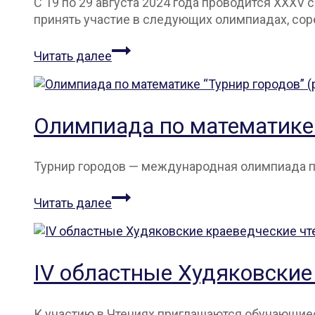
C 19 по 29 августа 2024 года проводится XXXV
проектов
принять участие в следующих олимпиадах, сор
«Сириус.Лето:
начни
Открытые
Читать далее
свой
предметные
проект»
олимпиады
в
рамках
Олимпиада по математике 
XXXV
cаратовской
областной
Турнир городов — меж­ду­народ­ная олим­пи­ада п
школы
Олимпиада
для
Читать далее
по
одаренных
математике
учащихся
“Турнир
“СОЗВЕЗДИЕ”
городов”
IV областные Худяковские
(региональная
площадка)
К участию в Чтениях приглашаются обучающиес