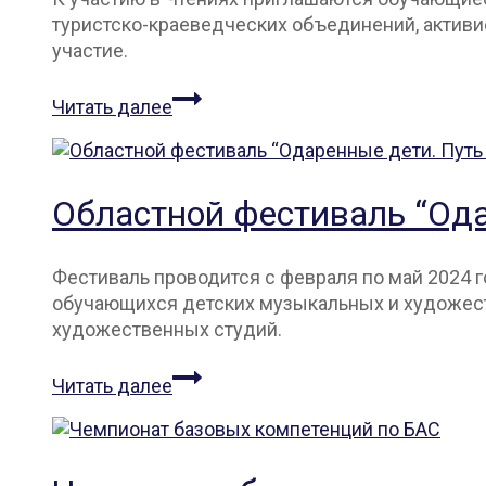
туристско-краеведческих объединений, активи
участие.
IV
Читать далее
областные
Худяковские
краеведческие
чтения
Областной фестиваль “Ода
Фестиваль проводится с февраля по май 2024 г
обучающихся детских музыкальных и художест
художественных студий.
Областной
Читать далее
фестиваль
“Одаренные
дети.
Путь