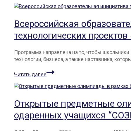
Всероссийская образовате
технологических проектов 
Программа направлена на то, чтобы школьники
технологии, бизнеса, а также наставника, кото
Всероссийская
Читать далее
образовательная
инициатива
по
поиску
Открытые предметные оли
и
одаренных учащихся “СО
реализации
научно-
технологических