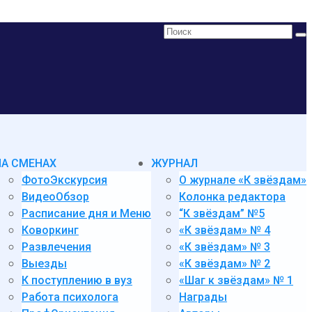
Поиск:
НА СМЕНАХ
ЖУРНАЛ
ФотоЭкскурсия
О журнале «К звёздам»
ВидеоОбзор
Колонка редактора
Расписание дня и Меню
“К звёздам” №5
Коворкинг
«К звёздам» № 4
Развлечения
«К звёздам» № 3
Выезды
«К звёздам» № 2
К поступлению в вуз
«Шаг к звёздам» № 1
Работа психолога
Награды