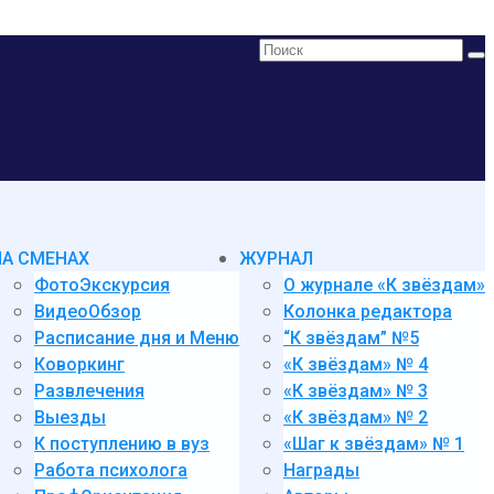
Поиск:
НА СМЕНАХ
ЖУРНАЛ
ФотоЭкскурсия
О журнале «К звёздам»
ВидеоОбзор
Колонка редактора
Расписание дня и Меню
“К звёздам” №5
Коворкинг
«К звёздам» № 4
Развлечения
«К звёздам» № 3
Выезды
«К звёздам» № 2
К поступлению в вуз
«Шаг к звёздам» № 1
Работа психолога
Награды