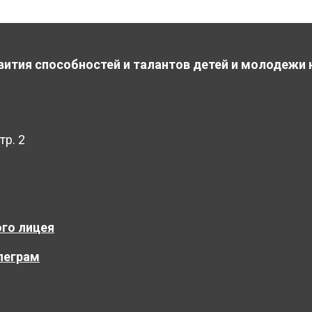
вития способностей и талантов детей и молодежи 
тр. 2
го лицея
леграм