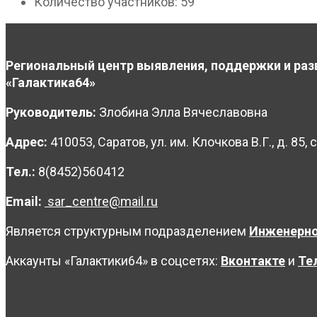
Количество участников:
59
Региональный центр выявления, поддержки и раз
«Галактика64»
Руководитель:
Злобина Элла Вячеславовна
Адрес:
410053, Саратов, ул. им. Клочкова В.Г., д. 85, с
Тел.:
8(8452)560412
Email:
sar_centre@mail.ru
Является структурным подразделением
Инженерно
Аккаунты «Галактики64» в соцсетях:
Вконтакте
и
Те