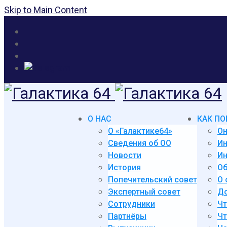
Skip to Main Content
О НАС
КАК ПО
О «Галактике64»
Он
Сведения об ОО
И
Новости
Ин
История
Об
Попечительский совет
О 
Экспертный совет
До
Сотрудники
Чт
Партнёры
Чт