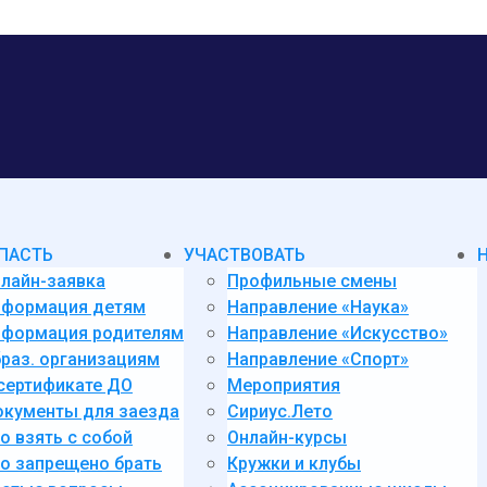
ПАСТЬ
УЧАСТВОВАТЬ
лайн-заявка
Профильные смены
нформация детям
Направление «Наука»
формация родителям
Направление «Искусство»
раз. организациям
Направление «Спорт»
сертификате ДО
Мероприятия
кументы для заезда
Сириус.Лето
о взять с собой
Онлайн-курсы
о запрещено брать
Кружки и клубы