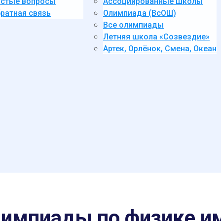
стые вопросы
Ассоциированные школы
ратная связь
Олимпиада (ВсОШ)
Все олимпиады
Летняя школа «Созвездие»
Артек, Орлёнок, Смена, Океан
лимпиады по физике и