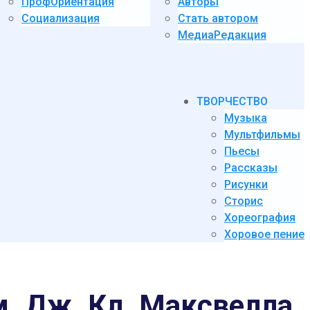
ПрофОриентация
Авторы
Социализация
Стать автором
МедиаРедакция
ТВОРЧЕСТВО
Музыка
Мультфильмы
Пьесы
Рассказы
Рисунки
Сторис
Хореография
Хоровое пение
м. Дж. Кл. Максвелла