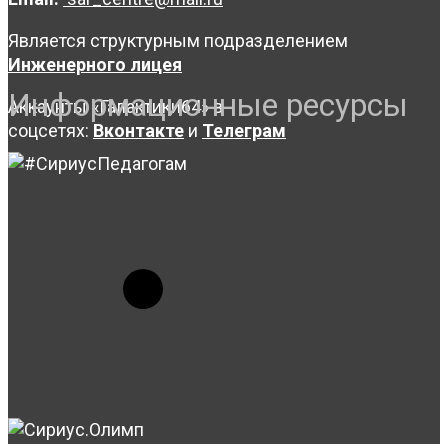
Является структурным подразделением
Инженерного лицея
Информационные ресурсы
Аккаунты «Галактики64» в
соцсетях:
Вконтакте
и
Телеграм