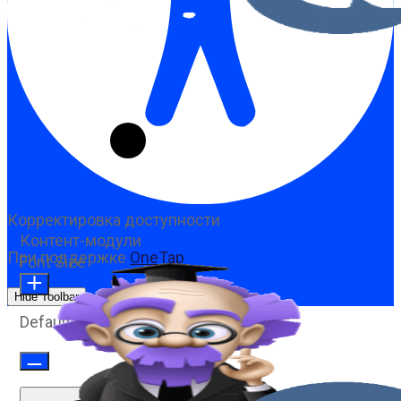
Корректировка доступности
Контент-модули
При поддержке
OneTap
Font Size
Hide Toolbar
Default