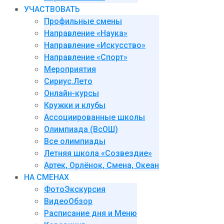
УЧАСТВОВАТЬ
Профильные смены
Направление «Наука»
Направление «Искусство»
Направление «Спорт»
Мероприятия
Сириус.Лето
Онлайн-курсы
Кружки и клубы
Ассоциированные школы
Олимпиада (ВсОШ)
Все олимпиады
Летняя школа «Созвездие»
Артек, Орлёнок, Смена, Океан
НА СМЕНАХ
ФотоЭкскурсия
ВидеоОбзор
Расписание дня и Меню