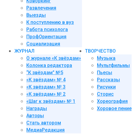
Коворкинг
Развлечения
Выезды
К поступлению в вуз
Работа психолога
ПрофОриентация
Социализация
ЖУРНАЛ
ТВОРЧЕСТВО
О журнале «К звёздам»
Музыка
Колонка редактора
Мультфильмы
“К звёздам” №5
Пьесы
«К звёздам» № 4
Рассказы
«К звёздам» № 3
Рисунки
«К звёздам» № 2
Сторис
«Шаг к звёздам» № 1
Хореография
Награды
Хоровое пение
Авторы
Стать автором
МедиаРедакция