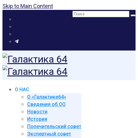
Skip to Main Content
Поиск:
О НАС
О «Галактике64»
Сведения об ОО
Новости
История
Попечительский совет
Экспертный совет