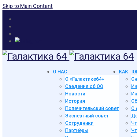
Skip to Main Content
О НАС
КАК ПО
О «Галактике64»
Он
Сведения об ОО
И
Новости
Ин
История
Об
Попечительский совет
О 
Экспертный совет
До
Сотрудники
Чт
Партнёры
Чт