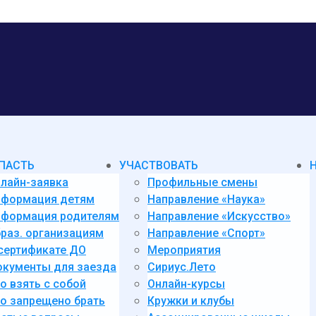
ПАСТЬ
УЧАСТВОВАТЬ
лайн-заявка
Профильные смены
нформация детям
Направление «Наука»
формация родителям
Направление «Искусство»
раз. организациям
Направление «Спорт»
сертификате ДО
Мероприятия
кументы для заезда
Сириус.Лето
о взять с собой
Онлайн-курсы
о запрещено брать
Кружки и клубы