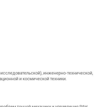
-исследовательской), инженерно-технической,
ационной и космической техники.
 проблем точной механики и управления РАН,