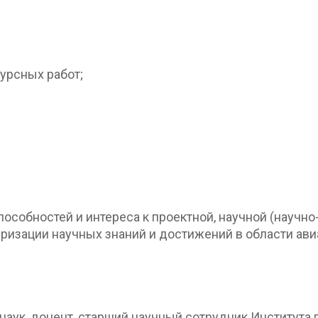
урсных работ;
особностей и интереса к проектной, научной (научно
яризации научных знаний и достижений в области ави
наук, доцент, старший научный сотрудник Института