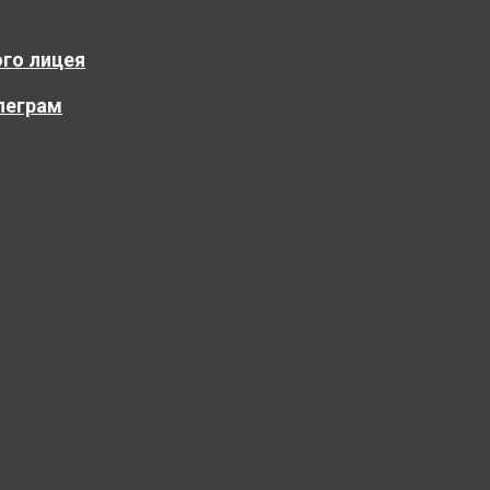
го лицея
леграм