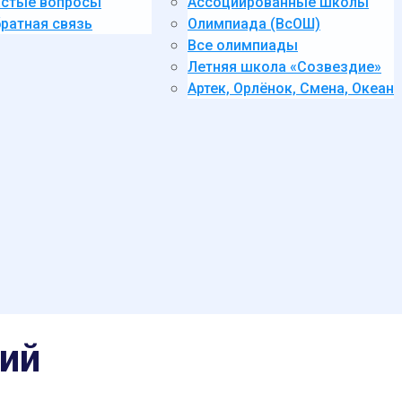
стые вопросы
Ассоциированные школы
ратная связь
Олимпиада (ВсОШ)
Все олимпиады
Летняя школа «Созвездие»
Артек, Орлёнок, Смена, Океан
ий