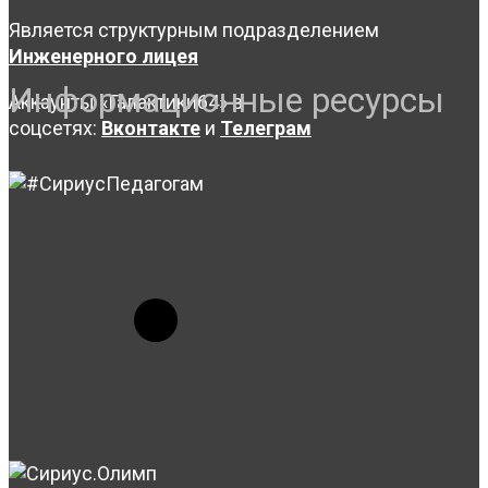
Является структурным подразделением
Инженерного лицея
Информационные ресурсы
Аккаунты «Галактики64» в
соцсетях:
Вконтакте
и
Телеграм