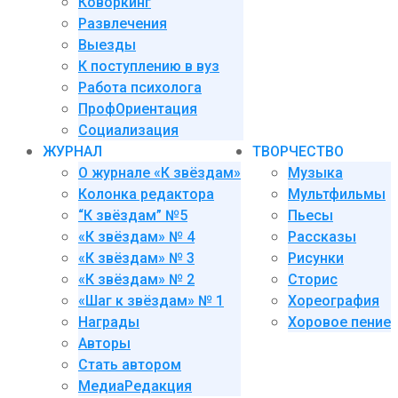
Коворкинг
Развлечения
Выезды
К поступлению в вуз
Работа психолога
ПрофОриентация
Социализация
ЖУРНАЛ
ТВОРЧЕСТВО
О журнале «К звёздам»
Музыка
Колонка редактора
Мультфильмы
“К звёздам” №5
Пьесы
«К звёздам» № 4
Рассказы
«К звёздам» № 3
Рисунки
«К звёздам» № 2
Сторис
«Шаг к звёздам» № 1
Хореография
Награды
Хоровое пение
Авторы
Стать автором
МедиаРедакция