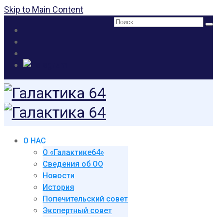
Skip to Main Content
Поиск:
О НАС
О «Галактике64»
Сведения об ОО
Новости
История
Попечительский совет
Экспертный совет