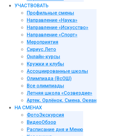
УЧАСТВОВАТЬ
Профильные смены
Направление «Наука»
Направление «Искусство»
Направление «Спорт»
Мероприятия
Сириус.Лето
Онлайн-курсы
Кружки и клубы
Ассоциированные школы
Олимпиада (ВсОШ)
Все олимпиады
Летняя школа «Созвездие»
Артек, Орлёнок, Смена, Океан
НА СМЕНАХ
ФотоЭкскурсия
ВидеоОбзор
Расписание дня и Меню