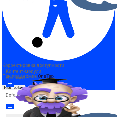
Корректировка доступности
Контент-модули
При поддержке
OneTap
Font Size
Hide Toolbar
Default